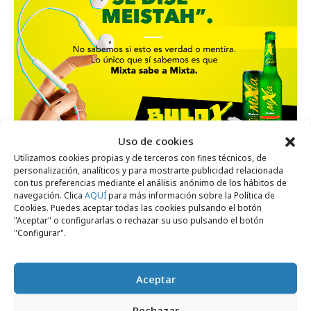
Uso de cookies
Utilizamos cookies propias y de terceros con fines técnicos, de
miércoles, 21 de octubre 2020
personalización, analíticos y para mostrarte publicidad relacionada
con tus preferencias mediante el análisis anónimo de los hábitos de
Havas lanza los "BuloX con X de MiXta"
navegación. Clica
AQUÍ
para más información sobre la Política de
Cookies. Puedes aceptar todas las cookies pulsando el botón
"Aceptar" o configurarlas o rechazar su uso pulsando el botón
"Configurar".
Campañas
Aceptar
Rechazar