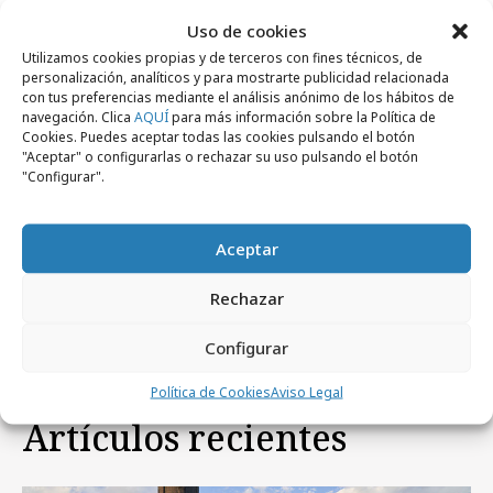
Uso de cookies
Utilizamos cookies propias y de terceros con fines técnicos, de
personalización, analíticos y para mostrarte publicidad relacionada
con tus preferencias mediante el análisis anónimo de los hábitos de
navegación. Clica
AQUÍ
para más información sobre la Política de
Cookies. Puedes aceptar todas las cookies pulsando el botón
"Aceptar" o configurarlas o rechazar su uso pulsando el botón
"Configurar".
jueves, 23 de noviembre 2017
Tuenti y Sharemusic! lanzan un festival de
Aceptar
música de los 2000
Rechazar
Configurar
Política de Cookies
Aviso Legal
Artículos recientes