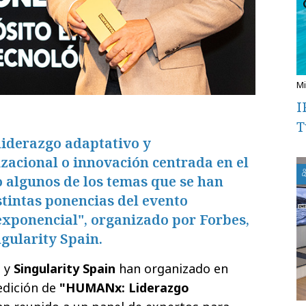
I
T
, liderazgo adaptativo y
zacional o innovación centrada en el
 algunos de los temas que se han
stintas ponencias del evento
ponencial", organizado por Forbes,
gularity Spain.
s
y
Singularity Spain
han organizado en
edición de
"HUMANx: Liderazgo