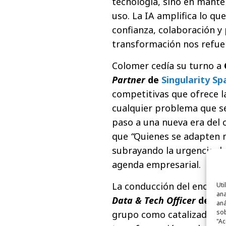
tecnología, sino en man
uso. La IA amplifica lo qu
confianza, colaboración 
transformación nos refue
Colomer cedía su turno a
Partner
de
Singularity Sp
competitivas que ofrece la
cualquier problema que s
paso a una nueva era del
que
“
Quienes se adapten m
subrayando la urgencia de
agenda empresarial.
La conducción del encuent
Uti
ana
Data & Tech Officer
de IP
aná
sob
grupo como catalizador d
"Ac