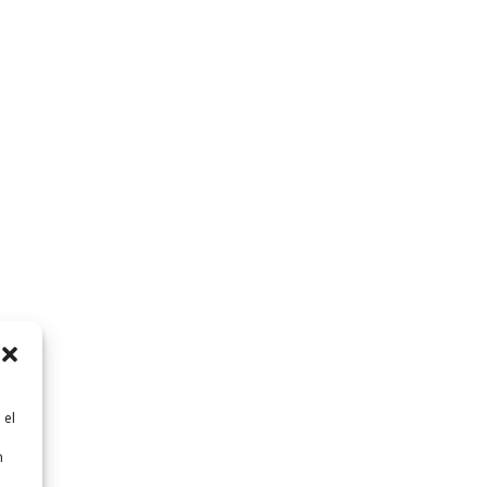
 el
n
n