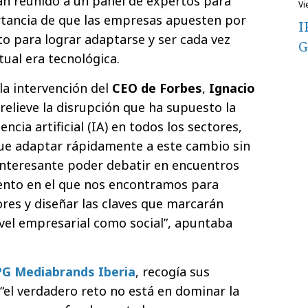
an reunido a un panel de expertos para
v
rtancia de que las empresas apuesten por
I
to para lograr adaptarse y ser cada vez
G
tual era tecnológica.
la intervención del
CEO de Forbes
,
Ignacio
 relieve la disrupción que ha supuesto la
encia artificial (IA) en todos los sectores,
que adaptar rápidamente a este cambio sin
interesante poder debatir en encuentros
nto en el que nos encontramos para
res y diseñar las claves que marcarán
ivel empresarial como social”, apuntaba
PG Mediabrands Iberia
, recogía sus
“el verdadero reto no está en dominar la