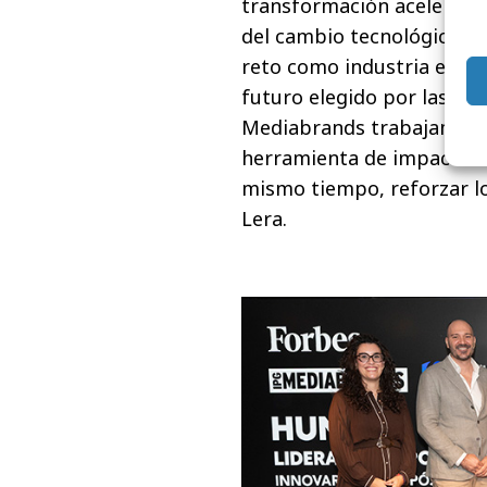
transformación acelerada.
del cambio tecnológico ya
reto como industria es ap
futuro elegido por las pe
Mediabrands trabajamos c
herramienta de impacto re
mismo tiempo, reforzar l
Lera.