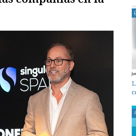
ju
L
c