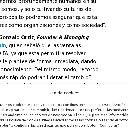
tenernos profundamente humanos en su
e somos, y solo cultivando culturas de
y propósito podremos asegurar que esta
rce como organizaciones y como sociedad”.
Gonzalo Ortiz,
Founder & Managing
ain
, quien señaló que las ventajas
 IA, ya que esta permitirá resolver
e le plantee de forma inmediata, dando
 conocimiento. Del mismo
modo, recordó
ás rápido podrán liderar el cambio
”
,
 integrar la innovación responsable en la
Uso de cookies
ro corrió a cargo de
Cristina Lera,
Chief
lizamos cookies propias y de terceros con fines técnicos, de personalización,
líticos y para mostrarte publicidad relacionada con tus preferencias mediante
G Mediabrands
, quien destacó el papel del
lisis anónimo de los hábitos de navegación. Clica
AQUÍ
para más informació
re la Política de Cookies. Puedes aceptar todas las cookies pulsando el botó
e cambio en un sector que vive una
eptar" o configurarlas o rechazar su uso pulsando el botón "Configurar".