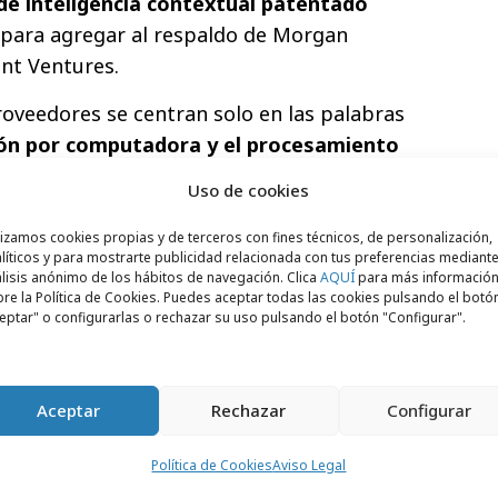
e inteligencia contextual patentado
 para agregar al respaldo de Morgan
nt Ventures.
roveedores se centran solo en las palabras
sión por computadora y el procesamiento
a comprender la interacción de la imagen,
Uso de cookies
e brinda la capacidad de comprender
señales dentro de un entorno y una
lizamos cookies propias y de terceros con fines técnicos, de personalización,
líticos y para mostrarte publicidad relacionada con tus preferencias mediante
ual. Verity y sus capacidades avanzadas es
lisis anónimo de los hábitos de navegación. Clica
AQUÍ
para más informació
ndiente de tecnología publicitaria con una
re la Política de Cookies. Puedes aceptar todas las cookies pulsando el botó
eptar" o configurarlas o rechazar su uso pulsando el botón "Configurar".
dia Rating Council (MRC) para el análisis de
d de la marca, la idoneidad y el análisis
ión que solo YouTube tiene fuera de
Aceptar
Rechazar
Configurar
Política de Cookies
Aviso Legal
mercado de EMEA con
presencia en el Reino