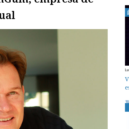
ual
l
V
e