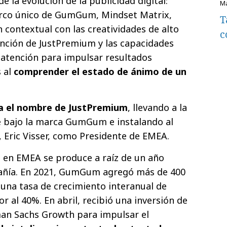
 la evolución de la publicidad digital:
arco único de GumGum, Mindset Matrix,
T
contextual con las creatividades de alto
c
nción de JustPremium y las capacidades
a atención para impulsar resultados
s al
comprender el estado de ánimo de un
ra el nombre de JustPremium
, llevando a la
bajo la marca GumGum e instalando al
Eric Visser, como Presidente de EMEA.
en EMEA se produce a raíz de un año
añía. En 2021, GumGum agregó más de 400
 una tasa de crecimiento interanual de
 al 40%. En abril, recibió una inversión de
an Sachs Growth para impulsar el