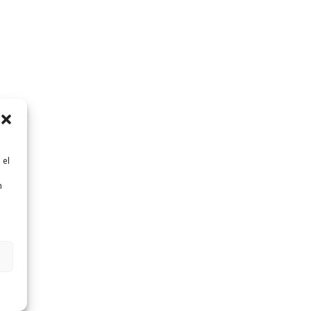
 el
n
n