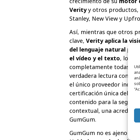
crecimiento de su
motor d
Verity
y otros productos,
Stanley, New View y Upfro
Así, mientras que otros p
clave,
Verity aplica la vi
del lenguaje natural par
el vídeo y el texto
, lo qu
completamente todas las 
Uti
ana
verdadera lectura context
aná
el único proveedor indepe
sob
"Ac
certificación única del Me
contenido para la segurida
contextual, una acreditac
GumGum.
GumGum no es ajeno al 