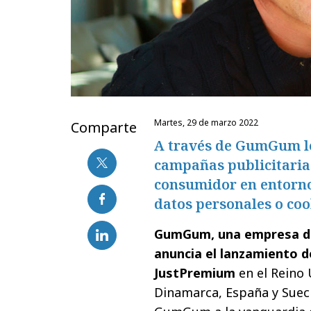
martes, 29 de marzo 2022
Comparte
A través de GumGum lo
campañas publicitaria
consumidor en entornos 
datos personales o coo
GumGum, una empresa de 
anuncia el lanzamiento 
JustPremium
en el Reino 
Dinamarca, España y Suec