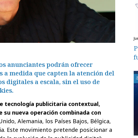
j
P
f
s anunciantes podrán ofrecer
s a medida que capten la atención del
digitales a escala, sin el uso de
kies.
tecnología publicitaria contextual,
de su nueva operación combinada con
Unido, Alemania, los Países Bajos, Bélgica,
ia. Este movimiento pretende posicionar a