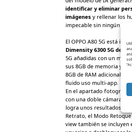
del modelo de IA generati
identificar y eliminar p
imágenes
y rellenar los 
impecable sin ningún rast
El OPPO A80 5G está impu
Uti
Dimensity 6300 5G de 6n
ana
aná
5G añadidas con un menor
sob
"Ac
sus 8GB de memoria y 256
8GB de RAM adicional a t
fluido uso multi-app.
En el apartado fotográfic
con una doble cámara IA
logra unos resultados cla
Retrato, el Modo Retoque 
view también se incluyen 