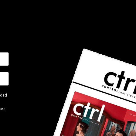
cidad
ara