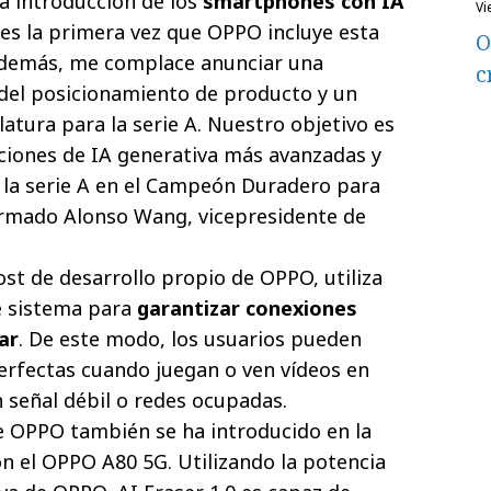
la introducción de los
smartphones con IA
v
, es la primera vez que OPPO incluye esta
O
 Además, me complace anunciar una
c
 del posicionamiento de producto y un
tura para la serie A. Nuestro objetivo es
nciones de IA generativa más avanzadas y
 la serie A en el Campeón Duradero para
firmado Alonso Wang, vicepresidente de
st de desarrollo propio de OPPO, utiliza
e sistema para
garantizar conexiones
ar
. De este modo, los usuarios pueden
erfectas cuando juegan o ven vídeos en
n señal débil o redes ocupadas.
de OPPO también se ha introducido en la
on el OPPO A80 5G. Utilizando la potencia