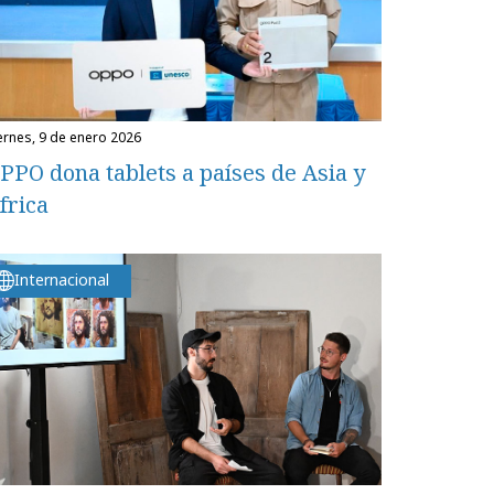
iernes, 9 de enero 2026
PPO dona tablets a países de Asia y
frica
Internacional