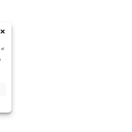
 el
n
n