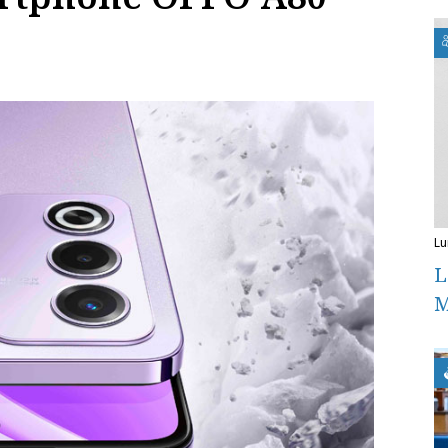
l
L
M