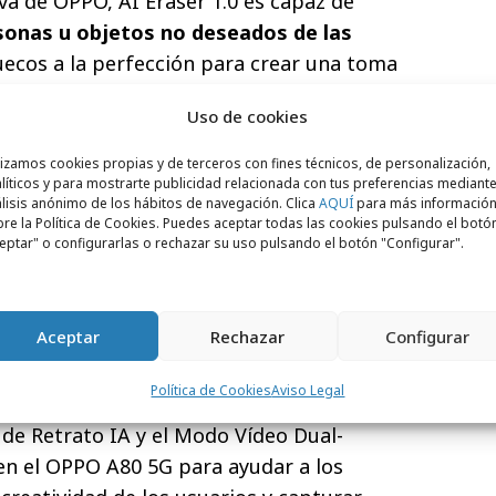
va de OPPO, AI Eraser 1.0 es capaz de
ersonas u objetos no deseados de las
huecos a la perfección para crear una toma
ro de edición.
Uso de cookies
lsado por la
plataforma móvil MediaTek
lizamos cookies propias y de terceros con fines técnicos, de personalización,
m
, que ofrece más potencia y capacidades
líticos y para mostrarte publicidad relacionada con tus preferencias mediante
lisis anónimo de los hábitos de navegación. Clica
AQUÍ
para más informació
 consumo de energía. Además de esto,
re la Política de Cookies. Puedes aceptar todas las cookies pulsando el botó
eptar" o configurarlas o rechazar su uso pulsando el botón "Configurar".
GB de almacenamiento, junto a sus hasta
ravés de RAM Expansion, garantizan un
Aceptar
Rechazar
Configurar
o, el nuevo OPPO A80 5G viene equipado
 de 50MP y una
cámara selfie
de 8MP, que
Política de Cookies
Aviso Legal
ros y nítidos con un simple toque. El Modo
de Retrato IA y el Modo Vídeo Dual-
en el OPPO A80 5G para ayudar a los