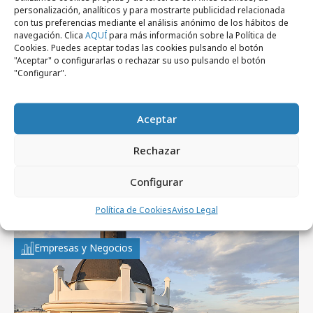
personalización, analíticos y para mostrarte publicidad relacionada
con tus preferencias mediante el análisis anónimo de los hábitos de
navegación. Clica
AQUÍ
para más información sobre la Política de
Cookies. Puedes aceptar todas las cookies pulsando el botón
Noticias Relacionadas
"Aceptar" o configurarlas o rechazar su uso pulsando el botón
"Configurar".
No se han encontrado noticias relacionadas.
Aceptar
Rechazar
Configurar
Artículos recientes
Política de Cookies
Aviso Legal
Empresas y Negocios