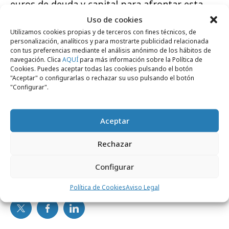
euros de deuda y capital para afrontar esta
expansión. Estos 30M
Uso de cookies
de euros de financiación unidos a los 2M de euro
Utilizamos cookies propias y de terceros con fines técnicos, de
personalización, analíticos y para mostrarte publicidad relacionada
compañía los fondos necesarios para
con tus preferencias mediante el análisis anónimo de los hábitos de
navegación. Clica
AQUÍ
para más información sobre la Política de
conseguir su objetivo de superar los 20
Cookies. Puedes aceptar todas las cookies pulsando el botón
millones de euros de EBITDA en el año 2023. La
"Aceptar" o configurarlas o rechazar su uso pulsando el botón
"Configurar".
compañía ha nombrado a Renta 4,Alantray
EBN como agentes colocadores para esta
ronda de financiación.
Aceptar
Rechazar
Configurar
Comparte
Política de Cookies
Aviso Legal