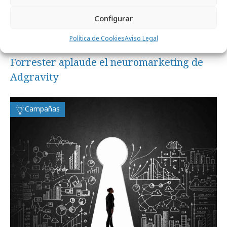
Configurar
Política de Cookies
Aviso Legal
lunes, 3 de octubre 2016
Forrester aplaude el neuromarketing de
Adgravity
Campañas