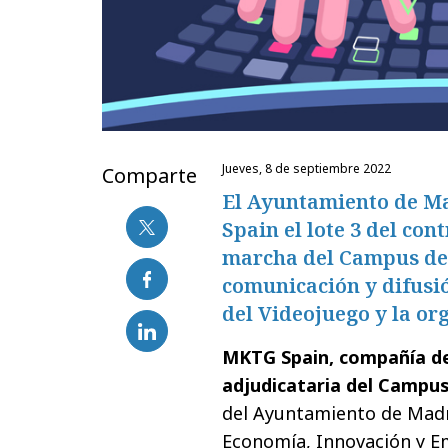
jueves, 8 de septiembre 2022
Comparte
El Ayuntamiento de Ma
Spain el lote 3 del con
marcha del Campus del
comunicación y difusi
del Videojuego y la or
MKTG Spain, compañía de
adjudicataria del Campu
del Ayuntamiento de Madr
Economía, Innovación y Emp