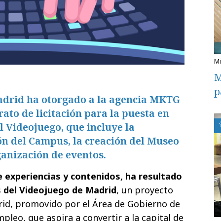
M
p
drid ha otorgado a la agencia MKTG
trato de licitación para la puesta en
 Videojuego, que incluye la
ón del Campus, la creación del Museo
ganización de eventos.
 experiencias y contenidos, ha resultado
s del Videojuego de Madrid
, un proyecto
id, promovido por el Área de Gobierno de
leo, que aspira a convertir a la capital de