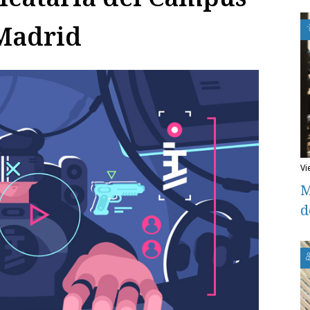
 Madrid
v
M
d