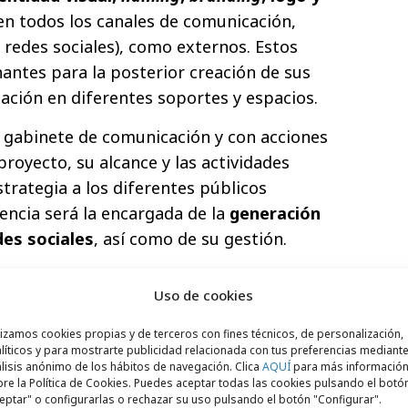
 en todos los canales de comunicación,
 redes sociales), como externos. Estos
ntes para la posterior creación de sus
ción en diferentes soportes y espacios.
el gabinete de comunicación y con acciones
proyecto, su alcance y las actividades
trategia a los diferentes públicos
encia será la encargada de la
generación
des sociales
, así como de su gestión.
 también el proyecto del Museo del
Uso de cookies
ad
, desde su conceptualización hasta su
ractivo y de experiencias inmersivas y
lizamos cookies propias y de terceros con fines técnicos, de personalización,
líticos y para mostrarte publicidad relacionada con tus preferencias mediante
n una muestra fija sobre la historia de los
lisis anónimo de los hábitos de navegación. Clica
AQUÍ
para más informació
posiciones temporales donde se mostrarán
re la Política de Cookies. Puedes aceptar todas las cookies pulsando el botó
eptar" o configurarlas o rechazar su uso pulsando el botón "Configurar".
 proyectos. A todas ellas se podrá acceder,