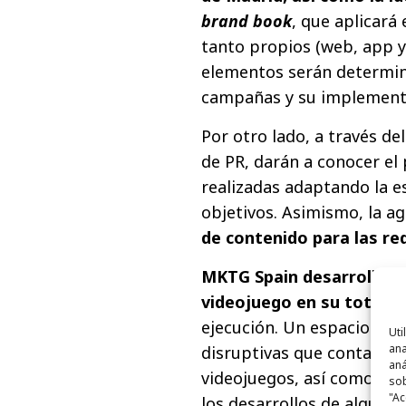
brand book
, que aplicará
tanto propios (web, app y
elementos serán determina
campañas y su implementa
Por otro lado, a través d
de PR, darán a conocer el 
realizadas adaptando la es
objetivos. Asimismo, la ag
de contenido para las re
MKTG Spain desarrollará
videojuego en su totalid
ejecución. Un espacio inte
Uti
ana
disruptivas que contará co
aná
videojuegos, así como ex
sob
"Ac
los desarrollos de algunos