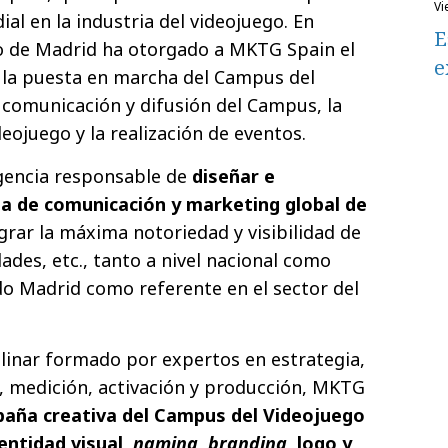
v
al en la industria del videojuego. En
E
o de Madrid ha otorgado a MKTG Spain el
e
ra la puesta en marcha del Campus del
a comunicación y difusión del Campus, la
eojuego y la realización de eventos.
agencia responsable de
diseñar e
a de comunicación y marketing global de
ograr la máxima notoriedad y visibilidad de
dades, etc., tanto a nivel nacional como
do Madrid como referente en el sector del
linar formado por expertos en estrategia,
, medición, activación y producción, MKTG
aña creativa del Campus del Videojuego
entidad visual,
naming
,
branding
, logo y