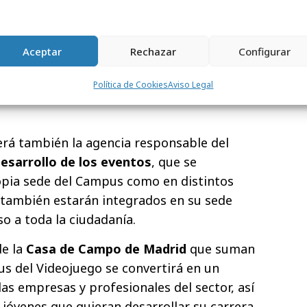
incón del mundo gracias al metaverso,
 propia sede virtual. En ambas sedes,
Aceptar
Rechazar
Configurar
o tendrá un papel activo gracias al empleo de
ora que le permitirá interactuar y
Política de Cookies
Aviso Legal
n él emociones y vivencias sensoriales
á también la agencia responsable del
esarrollo de los eventos
, que se
opia sede del Campus como en distintos
 también estarán integrados en su sede
eso a toda la ciudadanía.
de la
Casa de Campo de Madrid
que suman
s del Videojuego se convertirá en un
as empresas y profesionales del sector, así
jóvenes que quieran desarrollar su carrera