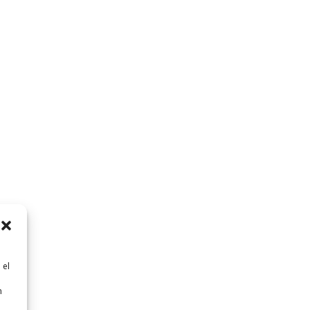
 el
n
n