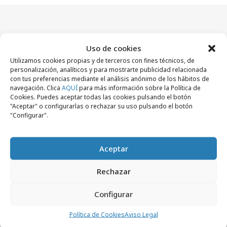
Artículos recientes
Uso de cookies
Utilizamos cookies propias y de terceros con fines técnicos, de
personalización, analíticos y para mostrarte publicidad relacionada
Empresas y Negocios
con tus preferencias mediante el análisis anónimo de los hábitos de
navegación. Clica
AQUÍ
para más información sobre la Política de
Cookies. Puedes aceptar todas las cookies pulsando el botón
"Aceptar" o configurarlas o rechazar su uso pulsando el botón
"Configurar".
Aceptar
Rechazar
Configurar
jueves, 6 de agosto 2026
Política de Cookies
Aviso Legal
De patrimonio histórico a activo cultural y