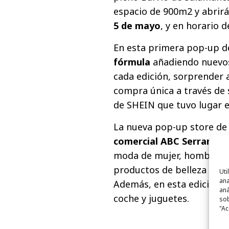
espacio de 900m2 y abrir
5 de mayo
, y en horario d
En esta primera pop-up d
fórmula
añadiendo nuevos
cada edición, sorprender a
compra única a través de 
de SHEIN que tuvo lugar e
La nueva pop-up store de
comercial ABC Serrano
, 
moda de mujer, hombre, cur
productos de belleza SHEG
Uti
ana
Además, en esta edición, 
aná
coche y juguetes.
sob
"Ac