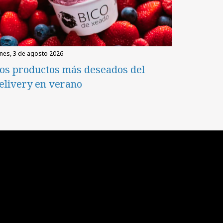
unes, 3 de agosto 2026
os productos más deseados del
elivery en verano