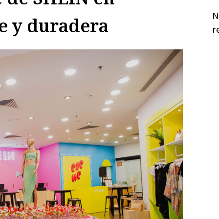
N
e y duradera
r