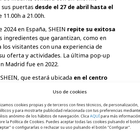
á sus puertas
desde el 27 de abril hasta el
e 11.00h a 21.00h.
e 2024 en España, SHEIN
repite su exitosa
 ingredientes que garantizan, como en
 los visitantes con una experiencia de
su oferta y actividades. La última pop-up
n Madrid fue en 2022.
 SHEIN, que estará ubicada
en el centro
contará con sus categorías habituales:
Uso de cookies
vy e infantil, accesorios, calzado,
LAM, joyas y productos para el hogar.
lizamos cookies propias y de terceros con fines técnicos, de personalización,
líticos y para mostrarte publicidad relacionada con tus preferencias mediante
incluirá por primera vez accesorios para
lisis anónimo de los hábitos de navegación. Clica
AQUÍ
para más informació
re la Política de Cookies. Puedes aceptar todas las cookies pulsando el botó
eptar" o configurarlas o rechazar su uso pulsando el botón "Configurar".