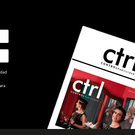
cidad
ara