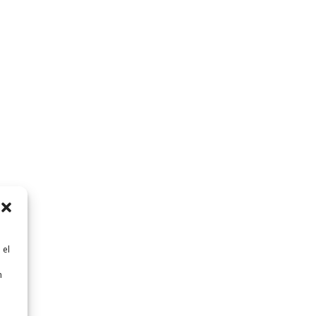
 el
n
n