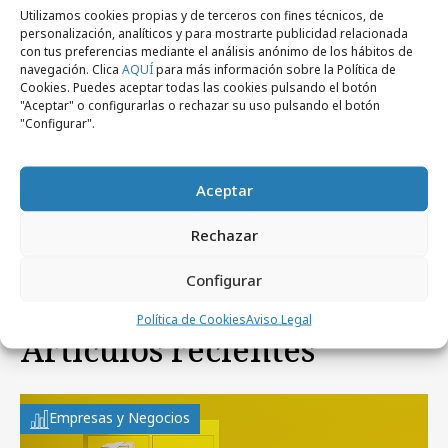
Utilizamos cookies propias y de terceros con fines técnicos, de
personalización, analíticos y para mostrarte publicidad relacionada
martes, 10 de julio 2012
Empresas y Negocios
con tus preferencias mediante el análisis anónimo de los hábitos de
Acuerdo entre Orange Advertising y el
navegación. Clica
AQUÍ
para más información sobre la Política de
Cookies. Puedes aceptar todas las cookies pulsando el botón
grupo Hearst
"Aceptar" o configurarlas o rechazar su uso pulsando el botón
"Configurar".
lunes, 20 de febrero 2012
Empresas y Negocios
Orange Advertising amplía su red
Aceptar
Premium
Rechazar
Configurar
Política de Cookies
Aviso Legal
Artículos recientes
Empresas y Negocios