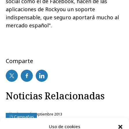
social como el de Facebook, hacen de las
aplicaciones de Rockyou un soporte
indispensable, que seguro aportará mucho al
mercado español".
Comparte
Noticias Relacionadas
miércoles, 18 de septiembre 2013
Campañas
Chevrolet pone un Branded Pin en Waze
Uso de cookies