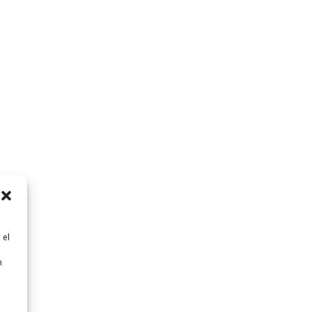
 el
n
n