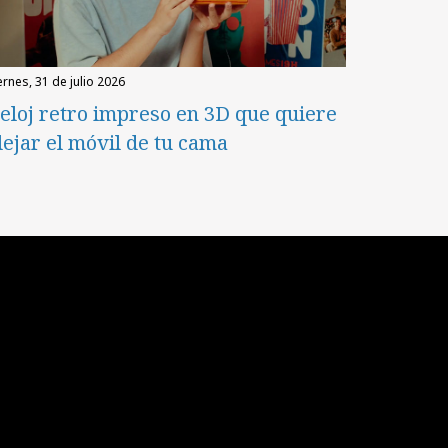
iernes, 31 de julio 2026
eloj retro impreso en 3D que quiere
lejar el móvil de tu cama