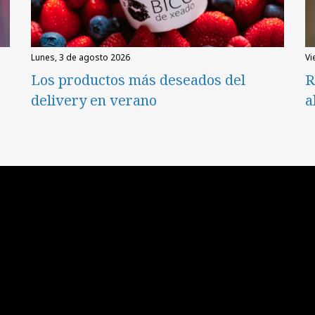
lunes, 3 de agosto 2026
v
Los productos más deseados del
R
delivery en verano
a