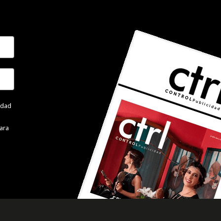
cidad
ara