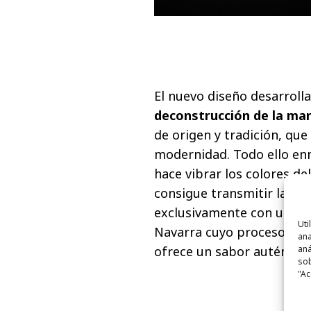
El nuevo diseño desarrolla
deconstrucción de la ma
de origen y tradición, qu
modernidad. Todo ello en
hace vibrar los colores d
consigue transmitir la i
exclusivamente con una se
Uti
Navarra cuyo proceso de m
ana
aná
ofrece un sabor auténtico 
sob
"Ac