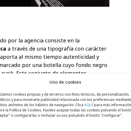
do por la agencia consiste en la
rca
a través de una tipografía con carácter
e aporta al mismo tiempo autenticidad y
marcado por una botella cuyo fondo negro
el pack. Este conjunto de elementos
magen de Berezko, un pacharán elaborado
Uso de cookies
lección de las mejores endrinas 100% D.O
lizamos cookies propias y de terceros con fines técnicos, de personalización,
aceración, tradicional y centenario,
líticos y para mostrarte publicidad relacionada con tus preferencias mediante
lisis anónimo de los hábitos de navegación. Clica
AQUÍ
para más informació
de la tierra.
re la Política de Cookies. Puedes aceptar todas las cookies pulsando el botó
eptar" o configurarlas o rechazar su uso pulsando el botón "Configurar".