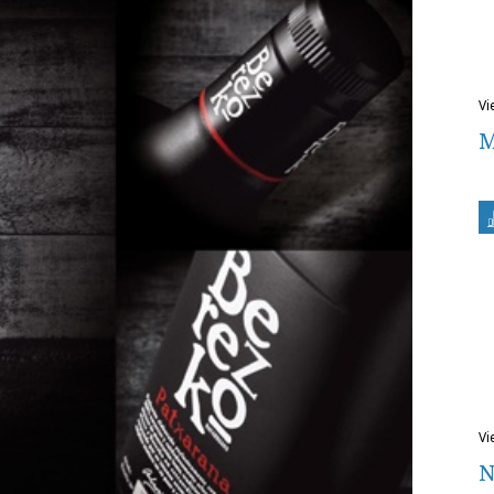
v
M
v
N