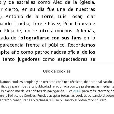
s y de estrellas como Álex de la Iglesia,
or cierto, en su día fue una de nuestras
V
), Antonio de la Torre, Luis Tosar, Iciar
nando Trueba, Terele Pávez,
Pilar López de
ra Elejalde, entre otros muchos. Además,
tado de f
otografiarse con sus fans
en lo
arecencia frente al público. Recordemos
epite año como patrocinadora oficial de los
 tanto jugadores como espectadores se
posición a soñar.
Uso de cookies
lizamos cookies propias y de terceros con fines técnicos, de personalización,
líticos y para mostrarte publicidad relacionada con tus preferencias mediante
lisis anónimo de los hábitos de navegación. Clica
AQUÍ
para más informació
re la Política de Cookies. Puedes aceptar todas las cookies pulsando el botó
eptar" o configurarlas o rechazar su uso pulsando el botón "Configurar".