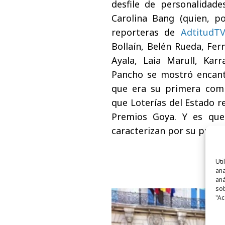
desfile de personalidade
Carolina Bang (quien, p
reporteras de
AdtitudT
Bollaín, Belén Rueda, Fer
Ayala, Laia Marull, Kar
Pancho se mostró encan
que era su primera comp
que Loterías del Estado r
Premios Goya. Y es que
caracterizan por su predis
Uti
ana
aná
sob
"Ac