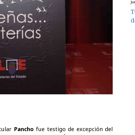
j
T
d
cular
Pancho
fue testigo de excepción
del