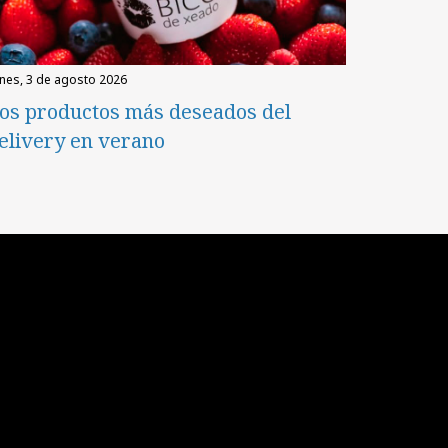
unes, 3 de agosto 2026
os productos más deseados del
elivery en verano