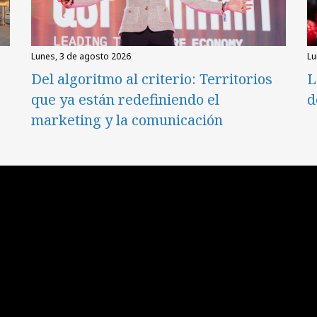
lunes, 3 de agosto 2026
l
Del algoritmo al criterio: Territorios
L
que ya están redefiniendo el
d
marketing y la comunicación