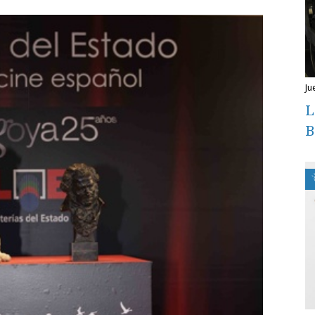
j
L
B