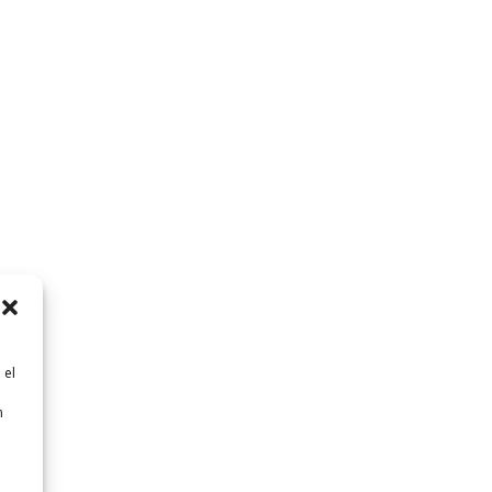
 el
n
n