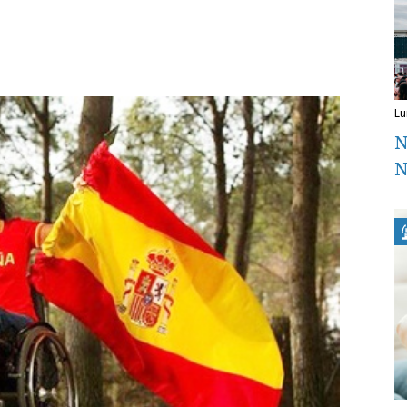
l
N
N