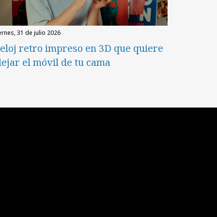
iernes, 31 de julio 2026
eloj retro impreso en 3D que quiere
lejar el móvil de tu cama