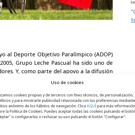
l
"
I
yo al Deporte Objetivo Paralímpico (ADOP)
2005, Grupo Leche Pascual ha sido uno de
dores. Y, como parte del apoyo a la difusión
 ADOP figura anualmente en
más de treinta
Uso de cookies
a bebida de soja
Vivesoy
para promover la
lizamos cookies propias y de terceros con fines técnicos, de personalización,
n general y muy especialmente entre las
líticos y para mostrarte publicidad relacionada con tus preferencias mediante
d.
lisis anónimo de los hábitos de navegación. Clica
AQUÍ
para más informació
re la Política de Cookies. Puedes aceptar todas las cookies pulsando el botó
eptar" o configurarlas o rechazar su uso pulsando el botón "Configurar".