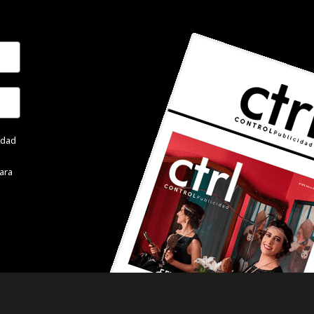
cidad
ara