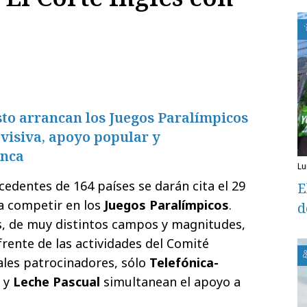
sto arrancan los Juegos Paralímpicos
visiva, apoyo popular y
unca
l
cedentes de 164 países se darán cita el 29
E
a competir en los
Juegos Paralímpicos
.
d
, de muy distintos campos y magnitudes,
rente de las actividades del Comité
ales patrocinadores, sólo
Telefónica-
s
y
Leche Pascual
simultanean el apoyo a