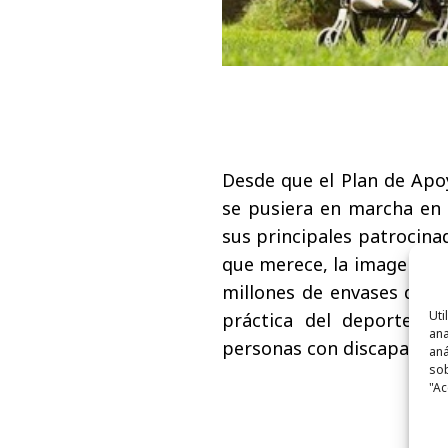
Desde que el Plan de Apo
se pusiera en marcha en 
sus principales patrocina
que merece,
la imagen de
millones de envases de l
Uti
práctica del deporte e
ana
personas con discapacida
aná
sob
"Ac