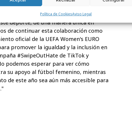
onvertido en el hogar del fandom
es, jugadores y naciones que se reúnen para
Política de Cookies
Aviso Legal
este deporte, de una manera única en
os de continuar esta colaboración como
iento oficial de la UEFA Women's EURO
para promover la igualdad y la inclusión en
 campaña #SwipeOutHate de TikTok y
No podemos esperar para ver cómo
a su apoyo al fútbol femenino, mientras
o de este año sea aún más accesible para
."