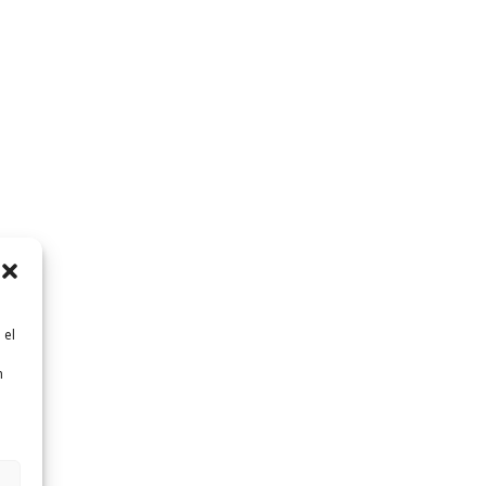
 el
n
n