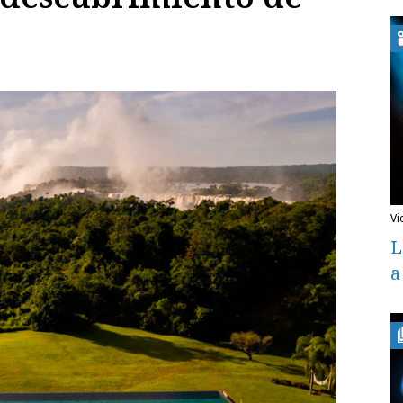
v
L
a