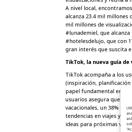
A nivel local, encontramo
alcanza 23.4 mil millones 
mil millones de visualiza
#lunademiel, que alcanza l
#hotelesdelujo, que con 17
gran interés que suscita e
TikTok, la nueva guía de 
TikTok acompaña a los usua
(inspiración, planificación
papel fundamental en la 
usuarios asegura que usa 
vacacionales, un 38% conf
Uti
ana
tendencias en viajes y a u
aná
ideas para próximas vacac
sob
"Ac