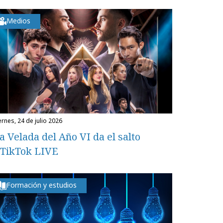
Medios
iernes, 24 de julio 2026
a Velada del Año VI da el salto
 TikTok LIVE
Formación y estudios