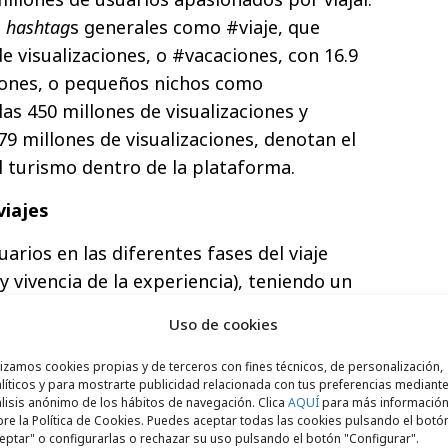
s
hashtag
s generales como #viaje, que
de visualizaciones, o #vacaciones, con 16.9
ciones, o pequeños nichos como
as 450 millones de visualizaciones y
9 millones de visualizaciones, denotan el
l turismo dentro de la plataforma.
viajes
rios en las diferentes fases del viaje
 y vivencia de la experiencia), teniendo un
etapa del descubrimiento. Un 40% de los
Uso de cookies
TikTok para inspirarse sobre destinos
iesa que lo hace para descubrir las últimas
lizamos cookies propias y de terceros con fines técnicos, de personalización,
líticos y para mostrarte publicidad relacionada con tus preferencias mediante
n 34% le sirve como inspiración general de
lisis anónimo de los hábitos de navegación. Clica
AQUÍ
para más informació
iones.
re la Política de Cookies. Puedes aceptar todas las cookies pulsando el botó
eptar" o configurarlas o rechazar su uso pulsando el botón "Configurar".