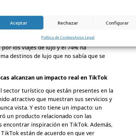
en descubrir las tendencias de viajes
lejo del comportamiento actual de los
de los viajes sostenibles que están ganando
Aceptar
Rechazar
Configurar
idad con 7 de cada 10 usuarios teniendo en
Política de Cookies
Aviso Legal
más que antes[5]. A través de TikTok
or los viajes de lujo y el 74% ha
rma destinos de lujo que no sabía que se
arcas alcanzan un impacto real en TikTok
 sector turístico que están presentes en la
ido atractivo que muestran sus servicios y
nca vista. Y esto tiene un impacto: un
ró un producto relacionado con las
as encontrar inspiración en TikTok. Además,
 TikTok están de acuerdo en que ver