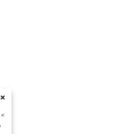
 el
n
n