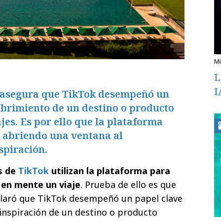
L
I
s asegura que TikTok desempeñó un
ubrimiento de un destino o producto
jes. Es por ello que la plataforma
o abriendo una ventana al
spiración.
s de
TikTok
utilizan la plataforma para
 en mente un viaje
. Prueba de ello es que
claró que TikTok desempeñó un papel clave
 inspiración de un destino o producto