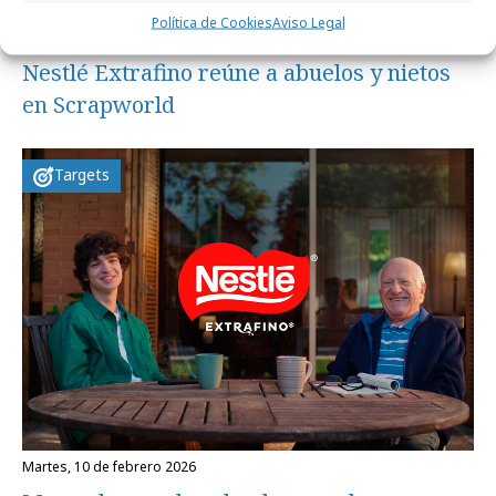
Política de Cookies
Aviso Legal
jueves, 30 de abril 2026
Nestlé Extrafino reúne a abuelos y nietos
en Scrapworld
Targets
martes, 10 de febrero 2026