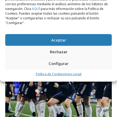
con tus preferencias mediante el análisis anónimo de los hábitos de
navegación. Clica
AQUÍ
para más información sobre la Política de
Cookies. Puedes aceptar todas las cookies pulsando el botón
lunes, 16 de septiembre 2024
"Aceptar" o configurarlas o rechazar su uso pulsando el botón
"Configurar".
Los creadores que representarán a España
en El Partidazo 5
Aceptar
Campañas
Rechazar
Configurar
Política de Cookies
Aviso Legal