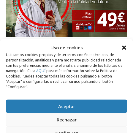
martes, 7 de abril 2026
Uso de cookies
Luis Zahera protagoniza "La Solución
Utilizamos cookies propias y de terceros con fines técnicos, de
Vodafone"
personalización, analíticos y para mostrarte publicidad relacionada
con tus preferencias mediante el análisis anónimo de los hábitos de
navegación. Clica
AQUÍ
para más información sobre la Política de
Cookies. Puedes aceptar todas las cookies pulsando el botón
Campañas
"Aceptar" o configurarlas o rechazar su uso pulsando el botón
"Configurar".
Aceptar
Rechazar
Configurar