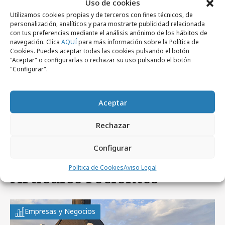
Uso de cookies
Utilizamos cookies propias y de terceros con fines técnicos, de
personalización, analíticos y para mostrarte publicidad relacionada
con tus preferencias mediante el análisis anónimo de los hábitos de
navegación. Clica
AQUÍ
para más información sobre la Política de
Cookies. Puedes aceptar todas las cookies pulsando el botón
"Aceptar" o configurarlas o rechazar su uso pulsando el botón
"Configurar".
miércoles, 20 de septiembre 2023
¿Dónde está Wally?..., en el centro de
Aceptar
Madrid
Rechazar
Configurar
Política de Cookies
Aviso Legal
Artículos recientes
Empresas y Negocios