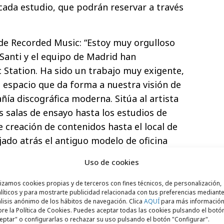
cada estudio, que podrán reservar a través
e Recorded Music: “Estoy muy orgulloso
 Santi y el equipo de Madrid han
Station. Ha sido un trabajo muy exigente,
 espacio que da forma a nuestra visión de
a discográfica moderna. Sitúa al artista
as salas de ensayo hasta los estudios de
 creación de contenidos hasta el local de
jado atrás el antiguo modelo de oficina
nte sitúa la colaboración y la creación en
Uso de cookies
lizamos cookies propias y de terceros con fines técnicos, de personalización,
y Carianne Marshall, Co-Chairs de Warner
líticos y para mostrarte publicidad relacionada con tus preferencias mediante
lisis anónimo de los hábitos de navegación. Clica
AQUÍ
para más informació
c Station es un lugar donde los
re la Política de Cookies. Puedes aceptar todas las cookies pulsando el botó
realmente escuchados. Santi, Guillermo y
eptar" o configurarlas o rechazar su uso pulsando el botón "Configurar".