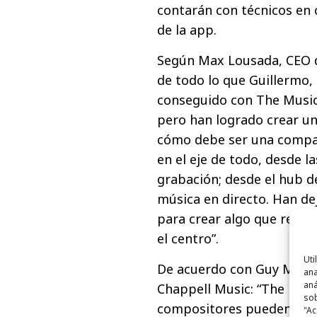
contarán con técnicos en 
de la app.
Según Max Lousada, CEO d
de todo lo que Guillermo,
conseguido con The Music 
pero han logrado crear un
cómo debe ser una compañí
en el eje de todo, desde l
grabación; desde el hub de
música en directo. Han de
para crear algo que realme
el centro”.
Uti
De acuerdo con Guy Moot 
ana
aná
Chappell Music: “The Musi
sob
compositores pueden ser 
"Ac