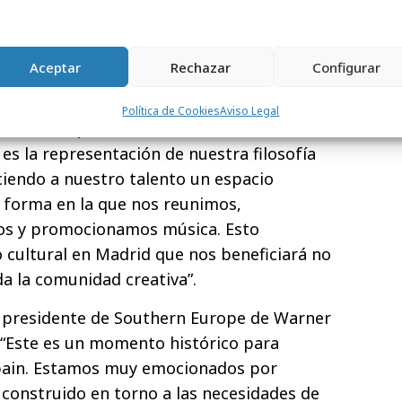
onados de poner el talento creativo en el
 en Madrid. Han roto los
an dado algo fresco e inspirador,
Aceptar
Rechazar
Configurar
el espacio de trabajo, hoy”.
Política de Cookies
Aviso Legal
 González, presidente de Warner Music
 es la representación de nuestra filosofía
eciendo a nuestro talento un espacio
 forma en la que nos reunimos,
os y promocionamos música. Esto
cultural en Madrid que nos beneficiará no
da la comunidad creativa”.
 presidente de Southern Europe de Warner
 “Este es un momento histórico para
pain. Estamos muy emocionados por
 construido en torno a las necesidades de