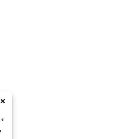
 el
n
n