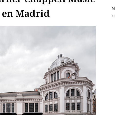
N
o en Madrid
r