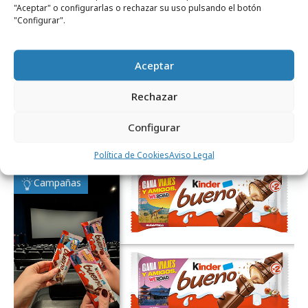
"Aceptar" o configurarlas o rechazar su uso pulsando el botón
"Configurar".
Comparte
Aceptar
Rechazar
Noticias Relacionadas
Configurar
Política de Cookies
Aviso Legal
Campañas