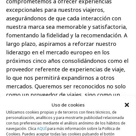
comprometemos a ofrecer experiencias
excepcionales para nuestros viajeros,
asegurándonos de que cada interacción con
nuestra marca sea memorable y satisfactoria,
fomentando la fidelidad y la recomendación. A
largo plazo, aspiramos a reforzar nuestro
liderazgo en el mercado europeo en los
próximos cinco años consolidándonos como el
proveedor referente de experiencias de viaje,
lo que nos permitirá expandirnos a otros
mercados. Queremos ser reconocidos no solo
como un proveedor de viajes, sino como un
espacio donde las personas se unen y
Uso de cookies
construyen relaciones significativas, una
Utilizamos cookies propias y de terceros con fines técnicos, de
personalización, analíticos y para mostrarte publicidad relacionada
comunidad viajera.
con tus preferencias mediante el análisis anónimo de los hábitos de
navegación. Clica
AQUÍ
para más información sobre la Política de
Cookies. Puedes aceptar todas las cookies pulsando el botón