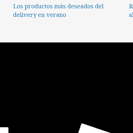
Los productos más deseados del
R
delivery en verano
a