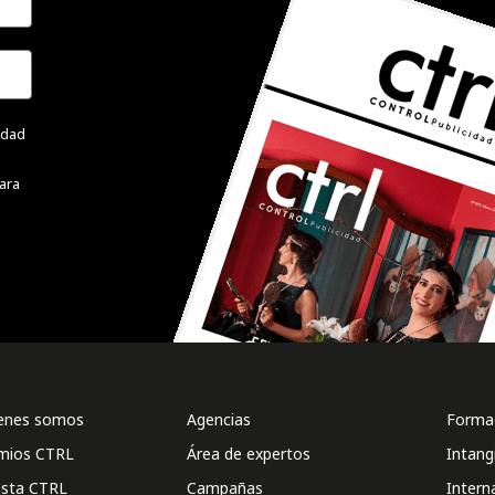
cidad
ara
enes somos
Agencias
Formac
mios CTRL
Área de expertos
Intang
ista CTRL
Campañas
Intern