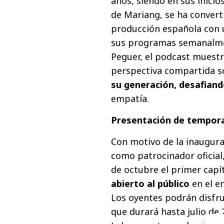
años, siendo en sus inici
de Mariang, se ha convert
producción española con u
sus programas semanalme
Peguer, el podcast muest
perspectiva compartida s
su generación, desafian
empatía.
Presentación de tempor
Con motivo de la inaugur
como patrocinador oficial
de octubre el primer cap
abierto al público
en el e
Los oyentes podrán disfr
que durará hasta julio de