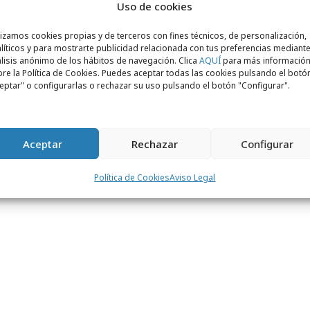
oración con
Iprospect
.
Uso de cookies
ola,
General Manager
de Zalando para Italia
lizamos cookies propias y de terceros con fines técnicos, de personalización,
líticos y para mostrarte publicidad relacionada con tus preferencias mediante
 placer para nosotros poder colaborar con
lisis anónimo de los hábitos de navegación. Clica
AQUÍ
para más informació
on Mariang y Carlos. La Pija & La Quinqui
re la Política de Cookies. Puedes aceptar todas las cookies pulsando el botó
eptar" o configurarlas o rechazar su uso pulsando el botón "Configurar".
oco en un éxito sin comparación gracias a
nticidad. En los once años que llevamos en
 enfocado en estar ahí donde están
Aceptar
Rechazar
Configurar
ablarles de tú a tú, algo que estamos
eguir haciendo gracias a esta
Política de Cookies
Aviso Legal