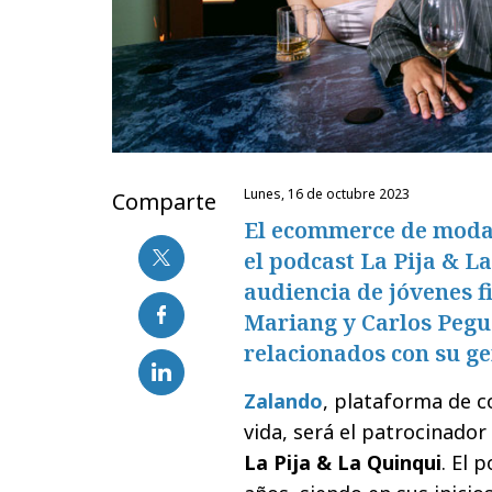
lunes, 16 de octubre 2023
Comparte
El ecommerce de moda 
el podcast La Pija & L
audiencia de jóvenes f
Mariang y Carlos Pegu
relacionados con su ge
Zalando
, plataforma de c
vida, será el patrocinador
La Pija & La Quinqui
. El 