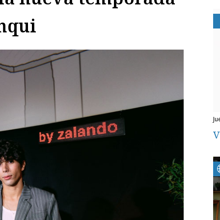
inqui
j
V