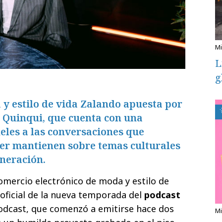
L
g
y estilo de vida Zalando apuesta por
a Quinqui, que cuenta con una
ieles a las conversaciones que
er mantienen sobre temas culturales
neración.
omercio electrónico de moda y estilo de
 oficial de la nueva temporada del
podcast
podcast, que comenzó a emitirse hace dos