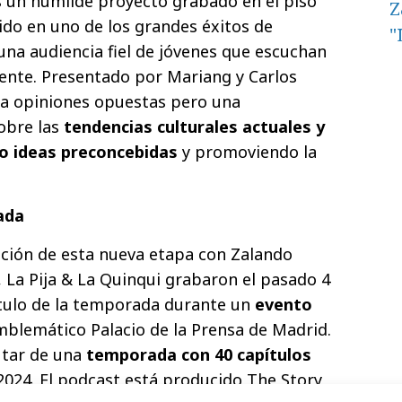
os un humilde proyecto grabado en el piso
Z
ido en uno de los grandes éxitos de
"
na audiencia fiel de jóvenes que escuchan
nte. Presentado por Mariang y Carlos
ra opiniones opuestas pero una
obre las
tendencias culturales actuales y
do ideas preconcebidas
y promoviendo la
ada
ación de esta nueva etapa con Zalando
, La Pija & La Quinqui grabaron el pasado 4
ítulo de la temporada durante un
evento
mblemático Palacio de la Prensa de Madrid.
utar de una
temporada con 40 capítulos
 2024. El podcast está producido The Story