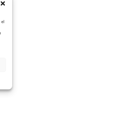
 el
n
n