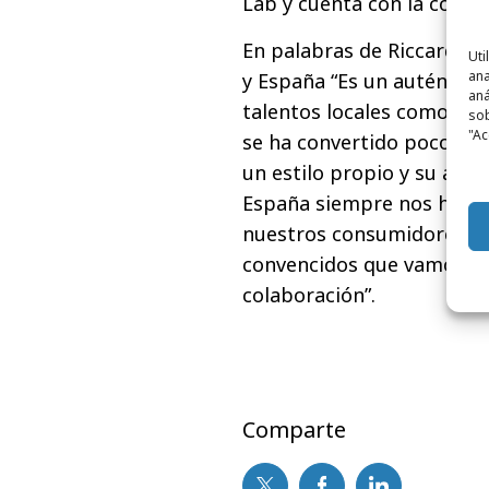
Lab y cuenta con la colab
En palabras de Riccardo V
Uti
ana
y España “Es un auténtico
aná
talentos locales como lo s
sob
"Ac
se ha convertido poco a p
un estilo propio y su aute
España siempre nos hemos
nuestros consumidores y h
convencidos que vamos a s
colaboración”.
Comparte