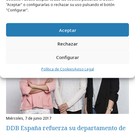
martes, 9 de octubre 2018
"Aceptar" o configurarlas o rechazar su uso pulsando el botón
Cuatro fichajes en el departamento de
"Configurar".
cuentas de M&CSaatchi
Aceptar
Agencias
Rechazar
Configurar
Política de Cookies
Aviso Legal
miércoles, 7 de junio 2017
DDB España refuerza su departamento de