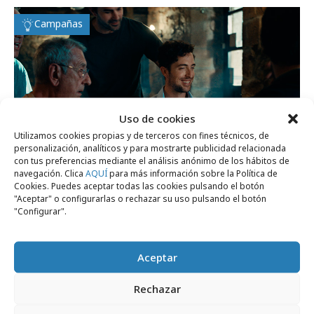
Campañas
Uso de cookies
Utilizamos cookies propias y de terceros con fines técnicos, de
personalización, analíticos y para mostrarte publicidad relacionada
con tus preferencias mediante el análisis anónimo de los hábitos de
navegación. Clica
AQUÍ
para más información sobre la Política de
Cookies. Puedes aceptar todas las cookies pulsando el botón
jueves, 23 de julio 2026
"Aceptar" o configurarlas o rechazar su uso pulsando el botón
"Configurar".
Mutua Madrileña estrena su nueva
campaña de imagen
Aceptar
Formación y estudios
Rechazar