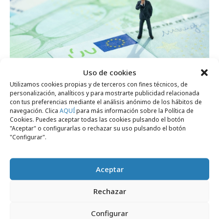
Uso de cookies
Utilizamos cookies propias y de terceros con fines técnicos, de
personalización, analíticos y para mostrarte publicidad relacionada
lunes, 25 de noviembre 2019
con tus preferencias mediante el análisis anónimo de los hábitos de
La inversión publicitaria se estanca
navegación. Clica
AQUÍ
para más información sobre la Política de
Cookies. Puedes aceptar todas las cookies pulsando el botón
"Aceptar" o configurarlas o rechazar su uso pulsando el botón
"Configurar".
Formación y estudios
Aceptar
Rechazar
Configurar