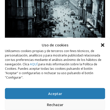
Uso de cookies
Utilizamos cookies propias y de terceros con fines técnicos, de
personalización, analíticos y para mostrarte publicidad relacionada
con tus preferencias mediante el análisis anónimo de los hábitos de
navegación. Clica
AQUÍ
para más información sobre la Política de
Ewa Zakrzewska (Starcom MediaVest Group,
Cookies. Puedes aceptar todas las cookies pulsando el botón
"Aceptar" o configurarlas o rechazar su uso pulsando el botón
Polonia)
"Configurar".
Título: "Regreso a los años 30"
Keith Melder (The Campaign Palace, Australia)
Aceptar
Título: HSS02
Rechazar
Ana Oliveira Rovati (Oliveira Rovati, Brasil)