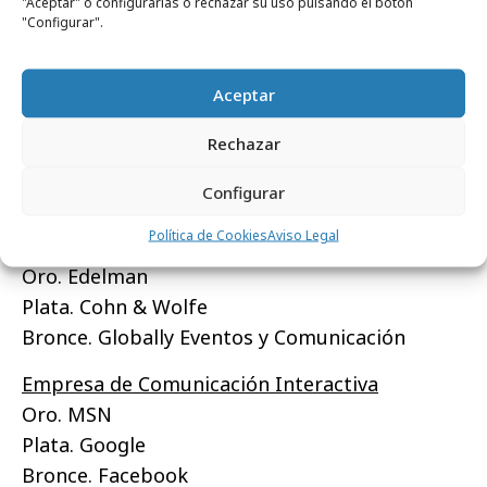
"Aceptar" o configurarlas o rechazar su uso pulsando el botón
"Configurar".
Plata. Branward
Bronce. La CIA
Aceptar
Empresa de Licensing
Oro. BRB Internacional
Rechazar
Plata. Elastic Rights
Configurar
Bronce. Copyright Promotions
Política de Cookies
Aviso Legal
Empresa de RR.PP.
Oro. Edelman
Plata. Cohn & Wolfe
Bronce. Globally Eventos y Comunicación
Empresa de Comunicación Interactiva
Oro. MSN
Plata. Google
Bronce. Facebook