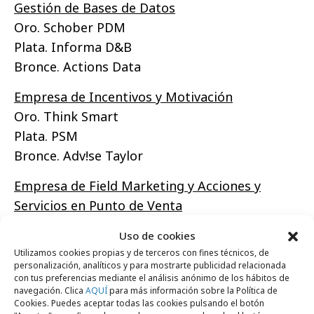
Gestión de Bases de Datos
Oro. Schober PDM
Plata. Informa D&B
Bronce. Actions Data
Empresa de Incentivos y Motivación
Oro. Think Smart
Plata. PSM
Bronce. Adv!se Taylor
Empresa de Field Marketing y Acciones y
Servicios en Punto de Venta
Oro. Stock Uno
Uso de cookies
Plata. CPM
Utilizamos cookies propias y de terceros con fines técnicos, de
Bronce. Aplus Field Marketing
personalización, analíticos y para mostrarte publicidad relacionada
con tus preferencias mediante el análisis anónimo de los hábitos de
navegación. Clica
AQUÍ
para más información sobre la Política de
Empresa de Branding
Cookies. Puedes aceptar todas las cookies pulsando el botón
Oro. Coleman