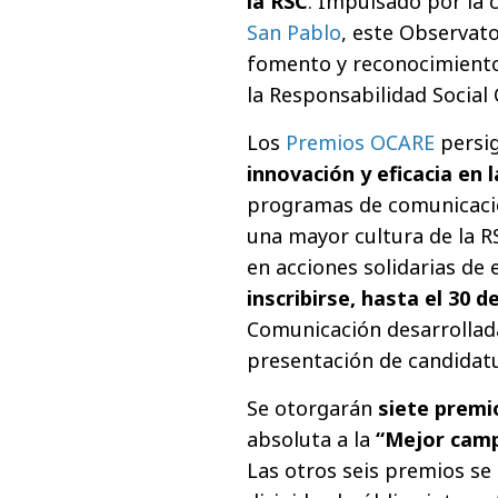
la RSC
. Impulsado por la 
San Pablo
, este Observato
fomento y reconocimiento 
la Responsabilidad Social 
Los
Premios OCARE
persig
innovación y eficacia en
programas de comunicació
una mayor cultura de la RS
en acciones solidarias de
inscribirse, hasta el 30 d
Comunicación desarrollada
presentación de candidatu
Se otorgarán
siete premi
absoluta a la
“Mejor camp
Las otros seis premios se