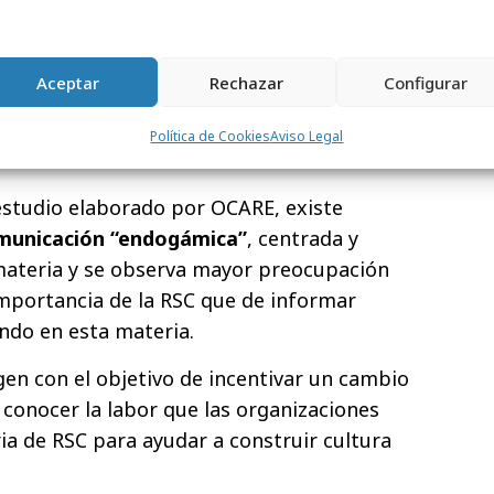
 en 2015, se desprendió la
falta de
las organizaciones, a la hora de
e interés
de la información sobre RSC.
Aceptar
Rechazar
Configurar
penas existen referencias a los canales de
os para trasladar esta información ni
Política de Cookies
Aviso Legal
más indicado.
estudio elaborado por OCARE, existe
municación “endogámica”
, centrada y
 materia y se observa mayor preocupación
importancia de la RSC que de informar
endo en esta materia.
en con el objetivo de incentivar un cambio
 conocer la labor que las organizaciones
ia de RSC para ayudar a construir cultura