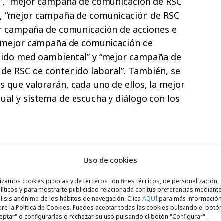
no”, “mejor campaña de comunicación de RSC
il”, “mejor campaña de comunicación de RSC
jor campaña de comunicación de acciones e
, “mejor campaña de comunicación de
nido medioambiental” y “mejor campaña de
de RSC de contenido laboral”. También, se
s que valorarán, cada uno de ellos, la mejor
sual y sistema de escucha y diálogo con los
 el informe
"La comunicación de la RSC en
Uso de cookies
nóstico"
,
elaborado por el Observatorio de
ón de la Responsabilidad Empresarial
lizamos cookies propias y de terceros con fines técnicos, de personalización,
líticos y para mostrarte publicidad relacionada con tus preferencias mediante
de la Responsabilidad Social Corporativa es
lisis anónimo de los hábitos de navegación. Clica
AQUÍ
para más informació
re la Política de Cookies. Puedes aceptar todas las cookies pulsando el botó
empre tiene en cuenta a los interlocutores.
eptar" o configurarlas o rechazar su uso pulsando el botón "Configurar".