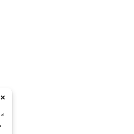
 el
n
n