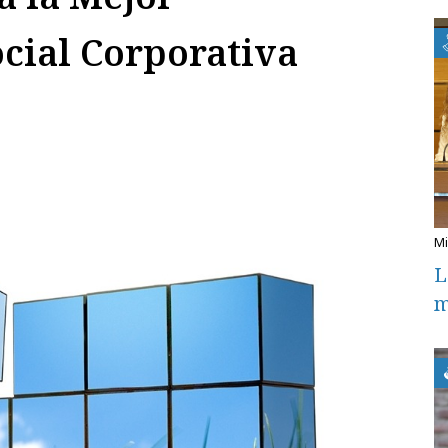
cial Corporativa
L
m