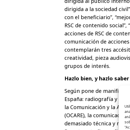
dirigida al público inter
dirigida a la sociedad civ
con el beneficiario”, “me
RSC de contenido social”
acciones de RSC de conte
comunicación de acciones 
contemplarán tres accésit
creatividad, pieza audiovi
grupos de interés.
Hazlo bien, y hazlo saber
Según pone de manifiesto
España: radiografía y diag
la Comunicación y la Acci
Uti
ana
(OCARE), la comunicación 
aná
sob
demasiado técnica y no si
"Ac