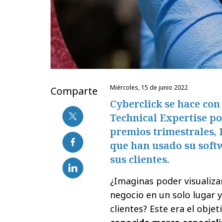
miércoles, 15 de junio 2022
Comparte
Cyberclick se hace con
Technical Expertise po
premios trimestrales,
que han usado su soft
sus clientes.
¿Imaginas poder visualizar
negocio en un solo lugar 
clientes? Este era el obje