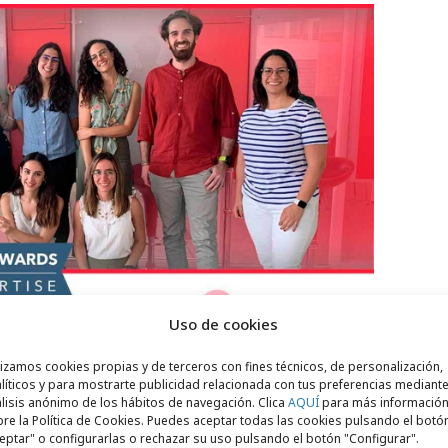
Uso de cookies
lizamos cookies propias y de terceros con fines técnicos, de personalización,
líticos y para mostrarte publicidad relacionada con tus preferencias mediante
lisis anónimo de los hábitos de navegación. Clica
AQUÍ
para más informació
bSpot por su funcionalidad de emailing,
re la Política de Cookies. Puedes aceptar todas las cookies pulsando el botó
zar los emails de cada cliente, pero cuando
eptar" o configurarlas o rechazar su uso pulsando el botón "Configurar".