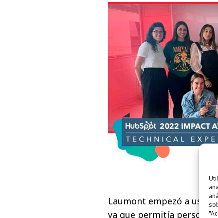
Uti
ana
aná
Laumont empezó a usar Hu
sob
ya que permitía personali
"Ac