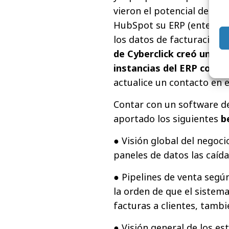
vieron el potencial de la 
HubSpot su ERP (enterpris
los datos de facturación.
de Cyberclick creó una A
instancias del ERP con 
actualice un contacto en 
Contar con un software 
aportado los siguientes
b
● Visión global del negoci
paneles de datos las caíd
● Pipelines de venta según
la orden de que el sistema
facturas a clientes, tamb
● Visión general de los es