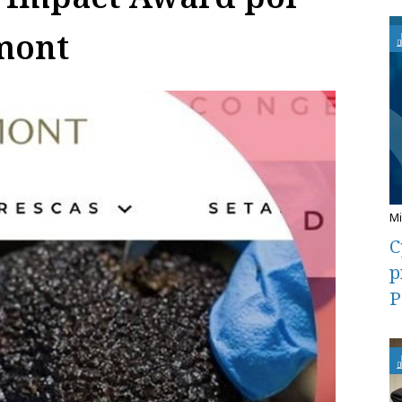
umont
C
p
P