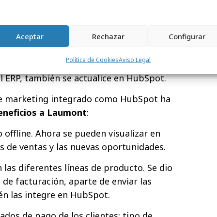
plataforma, decidieron centralizar en
e resource planning) y el CRM con todos
Aceptar
Rechazar
Configurar
 Para poder conseguir esto,
el equipo de IT
PI que ayuda a sincronizar nuevas
Política de Cookies
Aviso Legal
HubSpot
. Por ejemplo, que cuando se
el ERP, también se actualice en HubSpot.
de marketing integrado como HubSpot ha
eneficios a Laumont
:
o offline. Ahora se pueden visualizar en
as de ventas y las nuevas oportunidades.
 las diferentes líneas de producto. Se dio
 de facturación, aparte de enviar las
ién las integre en HubSpot.
tados de pago de los clientes: tipo de