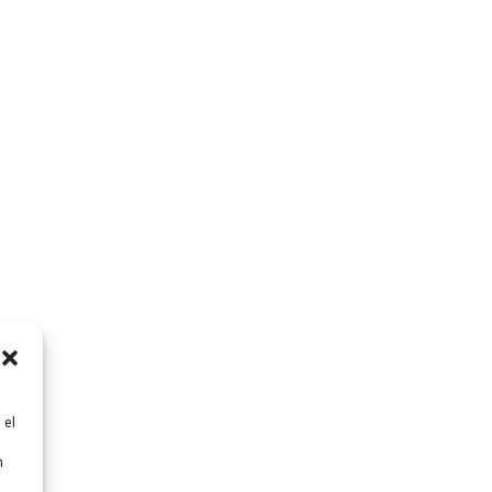
 el
n
n