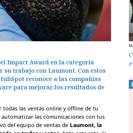
C
 el Impact Award en la categoría
e
r su trabajo con Laumont. Con estos
 HubSpot reconoce a las compañías
ware para mejorar los resultados de
 todas las ventas online y offline de tu
y automatizar las comunicaciones con tus
tivo del equipo de ventas de
Laumont, la