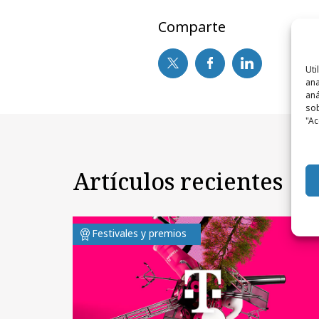
Comparte
Uti
ana
aná
sob
"Ac
Artículos recientes
Festivales y premios