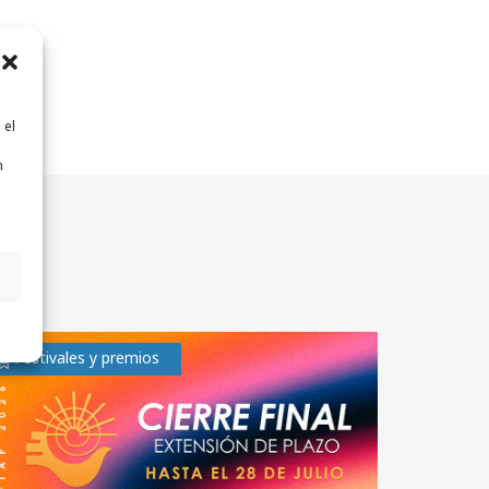
 el
n
n
Festivales y premios