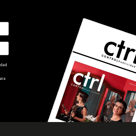
cidad
ara