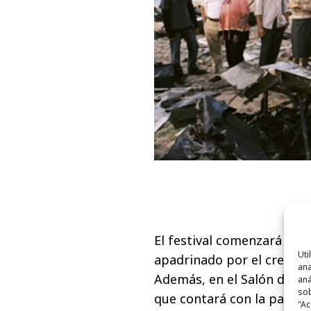
El festival comenzará co
Uti
apadrinado por el creador 
ana
Además, en el Salón de Bai
aná
sob
que contará con la partici
"Ac