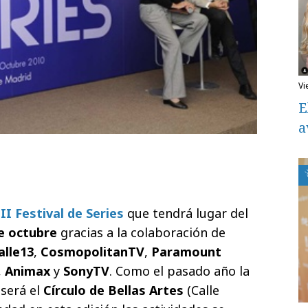
v
E
a
l
II Festival de Series
que tendrá lugar del
e octubre
gracias a la colaboración de
alle13
,
CosmopolitanTV
,
Paramount
,
Animax
y
SonyTV
.
Como el pasado año la
 será el
Círculo de Bellas Artes
(Calle