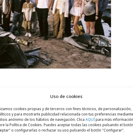
Uso de cookies
n un homenaje a
"Perdidos"
(Fox), que viene
lizamos cookies propias y de terceros con fines técnicos, de personalización,
y guionista de la serie
Damon Lindelof.
líticos y para mostrarte publicidad relacionada con tus preferencias mediante
le se celebrará la
fiesta de presentación
lisis anónimo de los hábitos de navegación. Clica
AQUÍ
para más informació
re la Política de Cookies. Puedes aceptar todas las cookies pulsando el botó
pación de los responsables del festival y
eptar" o configurarlas o rechazar su uso pulsando el botón "Configurar".