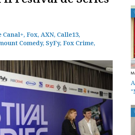
e Canal+, Fox, AXN, Calle13,
mount Comedy, SyFy, Fox Crime,
A
"