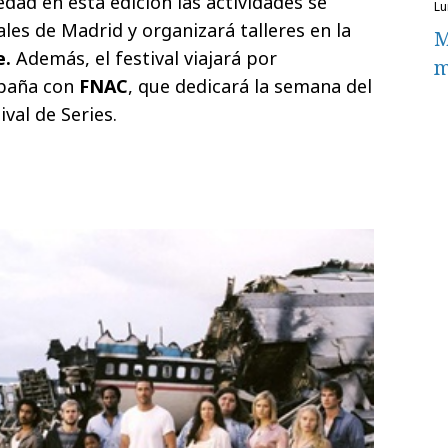
dad en esta edición las actividades se
l
ales de Madrid y organizará talleres en la
M
e.
Además, el festival viajará por
m
spaña con
FNAC
, que dedicará la semana del
ival de Series.