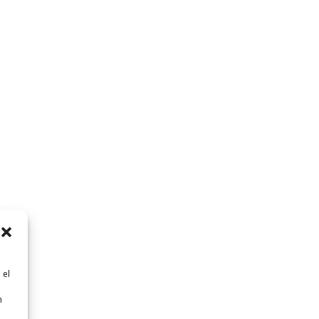
 el
n
n