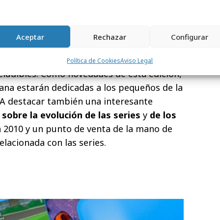
el de Damon Lindelof o
Brooke Elliott
 SonyTV). Como el pasado año en el Círculo
es
talleres
sobre el mundo de la ficción en
Aceptar
Rechazar
Configurar
s de los mejores productos
de la nueva
contarán con padrinos o actividades que
Política de Cookies
Aviso Legal
neludibles. Como novedades de esta edición,
mana estarán dedicadas a los pequeños de la
A destacar también una interesante
 sobre la evolución de las series
y
de los
 2010 y un punto de venta de la mano de
elacionada con las series.