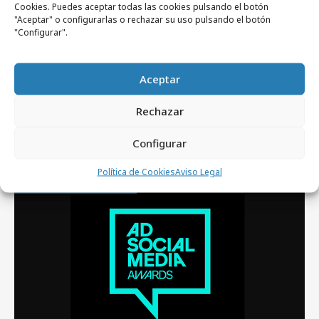
Cookies. Puedes aceptar todas las cookies pulsando el botón
"Aceptar" o configurarlas o rechazar su uso pulsando el botón
"Configurar".
Aceptar
lunes, 27 de julio 2026
Rechazar
Peter Schmidt Group logra diez Red Dot
Awards
Configurar
Política de Cookies
Aviso Legal
Festivales y premios