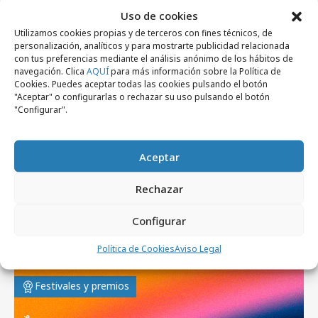
Uso de cookies
Festivales y premios
Utilizamos cookies propias y de terceros con fines técnicos, de
personalización, analíticos y para mostrarte publicidad relacionada
con tus preferencias mediante el análisis anónimo de los hábitos de
navegación. Clica
AQUÍ
para más información sobre la Política de
Cookies. Puedes aceptar todas las cookies pulsando el botón
"Aceptar" o configurarlas o rechazar su uso pulsando el botón
"Configurar".
Aceptar
Rechazar
martes, 21 de julio 2026
Últimos días de la 1ª fase de inscripción en
Configurar
los Ad Social Media Awards
Política de Cookies
Aviso Legal
Festivales y premios