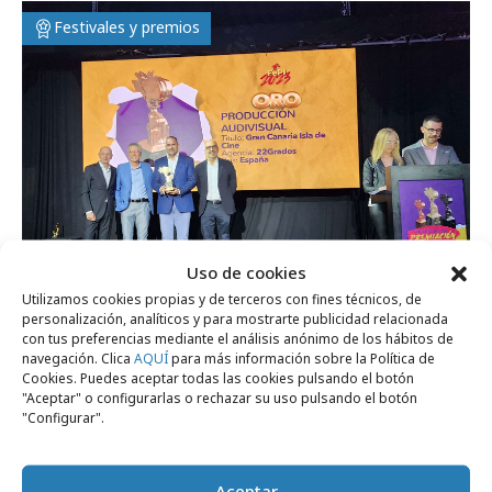
Festivales y premios
Uso de cookies
Utilizamos cookies propias y de terceros con fines técnicos, de
personalización, analíticos y para mostrarte publicidad relacionada
con tus preferencias mediante el análisis anónimo de los hábitos de
martes, 31 de octubre 2023
navegación. Clica
AQUÍ
para más información sobre la Política de
Cookies. Puedes aceptar todas las cookies pulsando el botón
DFSK y el Cabildo de Gran Canaria ganan
"Aceptar" o configurarlas o rechazar su uso pulsando el botón
dos oros en el FePI
"Configurar".
Festivales y premios
Aceptar