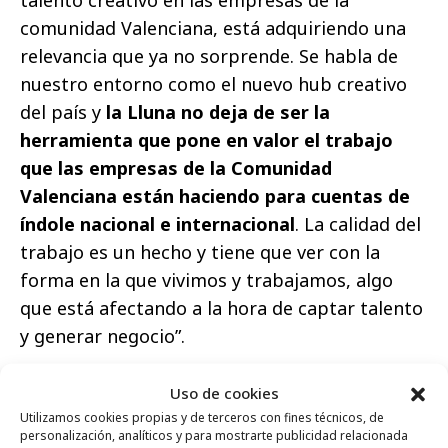
comunidad Valenciana, está adquiriendo una
relevancia que ya no sorprende. Se habla de
nuestro entorno como el nuevo hub creativo
del país y
la Lluna no deja de ser la
herramienta que pone en valor el trabajo
que las empresas de la Comunidad
Valenciana están haciendo para cuentas de
índole nacional e internacional
. La calidad del
trabajo es un hecho y tiene que ver con la
forma en la que vivimos y trabajamos, algo
que está afectando a la hora de captar talento
y generar negocio”.
Esta edición de La Lluna cuenta con el apoyo
Uso de cookies
de la Fundación Visit Valencia: Àpunt Media,
Utilizamos cookies propias y de terceros con fines técnicos, de
Consum y la empresa de marketing de
personalización, analíticos y para mostrarte publicidad relacionada