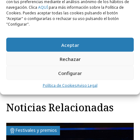
con tus preferencias mediante el análisis anónimo de los hábitos de
contenidos y redes sociales, Coosto. Además,
navegación. Clica
AQUÍ
para más información sobre la Política de
cuenta con la colaboración de Oceanogràfic,
Cookies. Puedes aceptar todas las cookies pulsando el botón
"Aceptar" o configurarlas o rechazar su uso pulsando el botón
Montaña Studio, Mahou, Bodegas Arráez,
"Configurar".
Grefusa, Betania, Distpublic y Hub Media.
Aceptar
Rechazar
Comparte
Configurar
Política de Cookies
Aviso Legal
Noticias Relacionadas
Festivales y premios