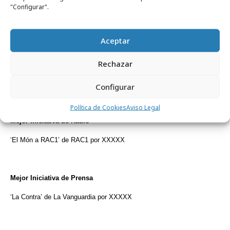
"Configurar".
Mejor Trayectoria Profesional
Ramón Massó por XXX
Aceptar
Rechazar
Mejor Iniciativa de Televisión
’30 minuts’ de TV3 por XXXX
Configurar
Política de Cookies
Aviso Legal
Mejor Iniciativa de Radio
‘El Món a RAC1’ de RAC1 por XXXXX
Mejor Iniciativa de Prensa
‘La Contra’ de La Vanguardia por XXXXX