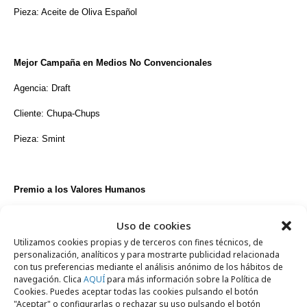
Pieza: Aceite de Oliva Español
Mejor Campaña en Medios No Convencionales
Agencia: Draft
Cliente: Chupa-Chups
Pieza: Smint
Premio a los Valores Humanos
Agencia: Grey
Uso de cookies
Cliente: Preserve Planet
Utilizamos cookies propias y de terceros con fines técnicos, de
personalización, analíticos y para mostrarte publicidad relacionada
con tus preferencias mediante el análisis anónimo de los hábitos de
Pieza: No trees, no live
navegación. Clica
AQUÍ
para más información sobre la Política de
Cookies. Puedes aceptar todas las cookies pulsando el botón
"Aceptar" o configurarlas o rechazar su uso pulsando el botón