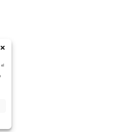
 el
n
n