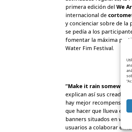
primera edición del
We Ar
internacional de
cortome
y concienciar sobre de la
se pedía a los participan
fomentar la máxima partic
Water Fim Festival.
Uti
ana
aná
sob
"Ac
“Make it rain somewher
explican así sus creadore
hay mejor recompensa par
que hacer que llueva en s
banners situados en webs e
usuarios a colaborar en l