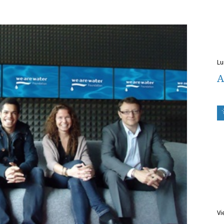
l
A
v