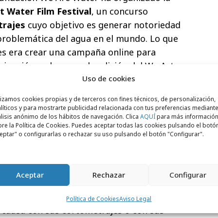
t Water Film Festival
, un concurso
trajes
cuyo objetivo es generar notoriedad
 problemática del agua en el mundo. Lo que
tes era crear una campaña online para
ipación en la segunda edición del We Art
Uso de cookies
lizamos cookies propias y de terceros con fines técnicos, de personalización,
líticos y para mostrarte publicidad relacionada con tus preferencias mediante
lisis anónimo de los hábitos de navegación. Clica
AQUÍ
para más informació
re la Política de Cookies. Puedes aceptar todas las cookies pulsando el botó
eptar" o configurarlas o rechazar su uso pulsando el botón "Configurar".
e”
, resultó ser la idea ganadora que
s: “trabajamos bajo una bonita premisa: no
a alguien que defiende la causa del agua
Aceptar
Rechazar
Configurar
u nombre. Partiendo de este principio,
specializadas en cine invitan a los
Política de Cookies
Aviso Legal
a causa con sus cortometrajes o con sus