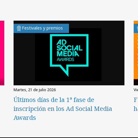
Festivales y premios
martes, 21 de julio 2026
v
Últimos días de la 1ª fase de
F
inscripción en los Ad Social Media
h
Awards