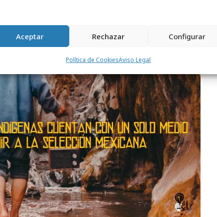
de We Believers para AB INBEV/Corona (Estados
ran premio en Audio.
Aceptar
Rechazar
Configurar
Política de Cookies
Aviso Legal