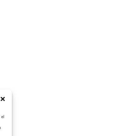
 el
n
n