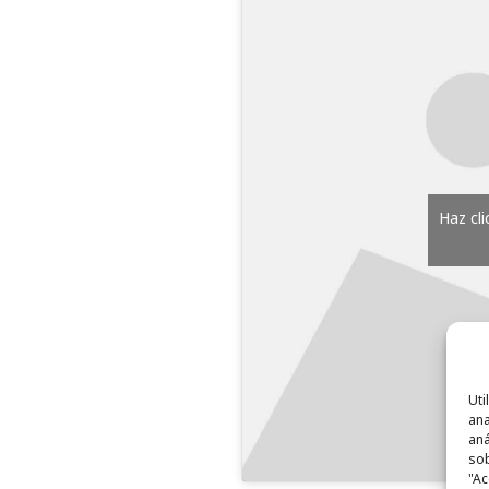
Haz cl
Uti
ana
aná
sob
"Ac