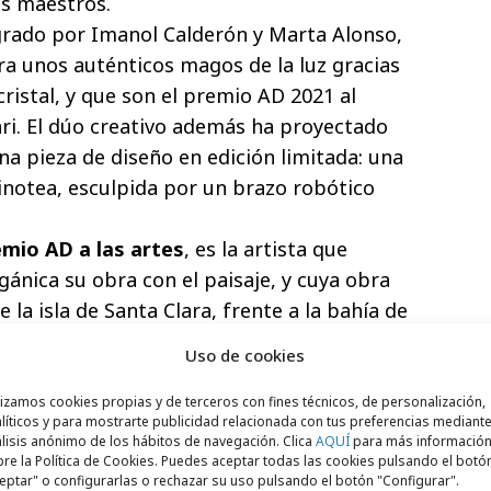
s maestros.
egrado por Imanol Calderón y Marta Alonso,
ra unos auténticos magos de la luz gracias
cristal, y que son el premio AD 2021 al
i. El dúo creativo además ha proyectado
a pieza de diseño en edición limitada: una
notea, esculpida por un brazo robótico
emio AD a las artes
, es la artista que
ánica su obra con el paisaje, y cuya obra
 la isla de Santa Clara, frente a la bahía de
rme vaso de bronce conectado con el mar-
Uso de cookies
te instalación que rinde homenaje al
rino.
lizamos cookies propias y de terceros con fines técnicos, de personalización,
líticos y para mostrarte publicidad relacionada con tus preferencias mediante
o AD a la trayectoria en las artes
.
lisis anónimo de los hábitos de navegación. Clica
AQUÍ
para más informació
ante carrera llena de hitos, ha sido director
re la Política de Cookies. Puedes aceptar todas las cookies pulsando el botó
eptar" o configurarlas o rechazar su uso pulsando el botón "Configurar".