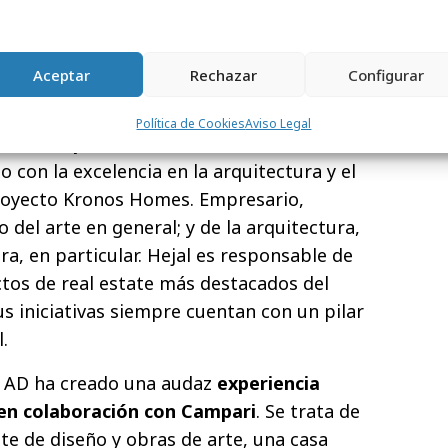
fundador del museo de arte contemporáneo
 director de la Tate Modern durante siete
o del mundanal ruido en Palmera (Valencia),
Aceptar
Rechazar
Configurar
 de su tiempo a un huerto botánico que
edades de cítricos
Política de Cookies
Aviso Legal
D al compromiso social en el diseño
. un
con la excelencia en la arquitectura y el
proyecto Kronos Homes. Empresario,
del arte en general; y de la arquitectura,
ura, en particular. Hejal es responsable de
ctos de real estate más destacados del
s iniciativas siempre cuentan con un pilar
l.
ón AD ha creado una audaz
experiencia
, en colaboración con Campari
. Se trata de
te de diseño y obras de arte, una casa