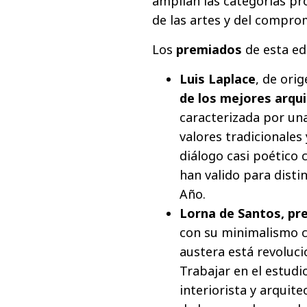
amplían las categorías pr
de las artes y del compro
Los
premiados
de esta ed
Luis Laplace
, de ori
de los mejores arqu
caracterizada por un
valores tradicionales 
diálogo casi poético 
han valido para disti
Año.
Lorna de Santos, pre
con su minimalismo 
austera está revoluc
Trabajar en el estud
interiorista y arquit