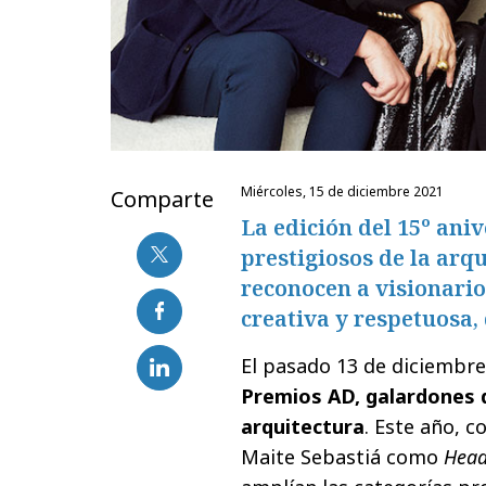
miércoles, 15 de diciembre 2021
Comparte
La edición del 15º ani
prestigiosos de la arq
reconocen a visionari
creativa y respetuosa, 
El pasado 13 de diciembre
Premios AD, galardones de
arquitectura
. Este año, c
Maite Sebastiá como
Head