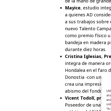
de la mano de grande
Mayice
, estudio int
a quienes AD conside
a sus trabajos sobre 
nuevo Talento Campar
como premio físico un
bandeja en madera pi
durante diez horas.
Cristina Iglesias, Pr
integra de manera org
Hondalea en el faro de
Donostia -con un eno
crea una impresionan
abismo del fondo ma
Uti
ana
Vicent Todolí, premi
aná
Poseedor de una brill
sob
"Ac