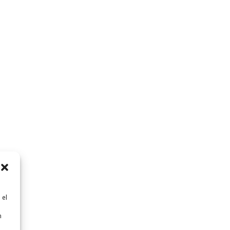
 el
n
n