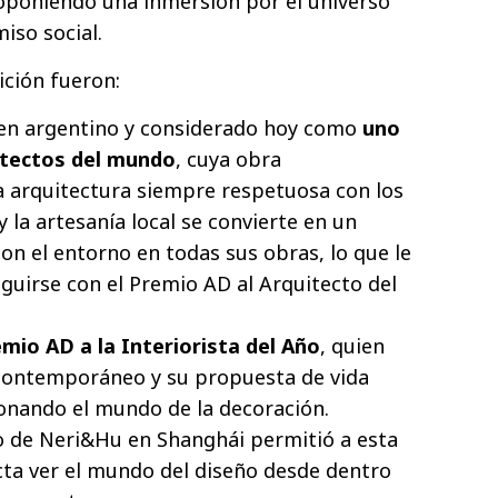
oponiendo una inmersión por el universo
miso social.
ición fueron:
gen argentino y considerado hoy como
uno
itectos del mundo
, cuya obra
a arquitectura siempre respetuosa con los
y la artesanía local se convierte en un
con el entorno en todas sus obras, lo que le
nguirse con el Premio AD al Arquitecto del
mio AD a la Interiorista del Año
, quien
contemporáneo y su propuesta de vida
ionando el mundo de la decoración.
io de Neri&Hu en Shanghái permitió a esta
ecta ver el mundo del diseño desde dentro