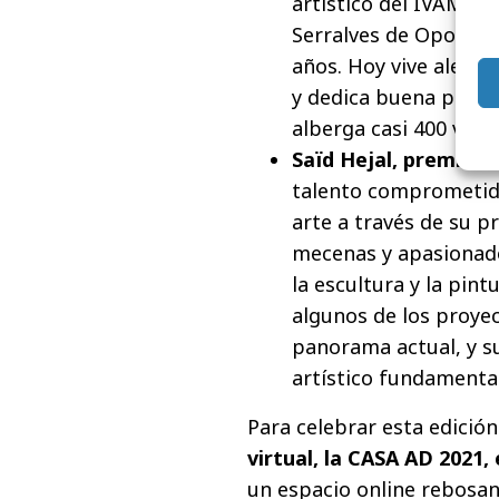
artístico del IVAM, 
Serralves de Oporto y
años. Hoy vive alejad
y dedica buena parte
alberga casi 400 vari
Saïd Hejal, premio A
talento comprometido 
arte a través de su 
mecenas y apasionado 
la escultura y la pint
algunos de los proye
panorama actual, y su
artístico fundamenta
Para celebrar esta edici
virtual, la CASA AD 2021
un espacio online rebosan