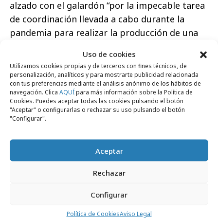
alzado con el galardón “por la impecable tarea
de coordinación llevada a cabo durante la
pandemia para realizar la producción de una
última temporada con más de cincuenta
Uso de cookies
personajes distintos y más de trece idiomas
Utilizamos cookies propias y de terceros con fines técnicos, de
diferentes”. Una ficción de Podium Podcast
personalización, analíticos y para mostrarte publicidad relacionada
con tus preferencias mediante el análisis anónimo de los hábitos de
cuya producción estuvo a cargo de Jesús
navegación. Clica
AQUÍ
para más información sobre la Política de
Blanquiño, David Tomillo y Ana Alonso.
Cookies. Puedes aceptar todas las cookies pulsando el botón
"Aceptar" o configurarlas o rechazar su uso pulsando el botón
"Configurar".
El galardón al mejor anfitrión es para Marion
Reimers y su Fútbol a muerte
, en el que la
periodista deportiva presenta los casos más
Aceptar
emblemáticos del juego sucio a este deporte
Rechazar
en Latinoamérica. El jurado le ha premiado
“por conseguir hacerse un hueco en el
Configurar
periodismo deportivo y destacar llevando a
Política de Cookies
Aviso Legal
cabo investigaciones que transforma en