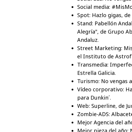
Social media: #MisM
Spot: Hazlo gigas, de
Stand: Pabellón Andal
Alegría", de Grupo A
Andaluz.
Street Marketing: Mis
el Instituto de Astrofí
Transmedia: Imperfec
Estrella Galicia.
Turismo: No vengas a
Vídeo corporativo: Ha
para Dunkin´.
Web: Superline, d
Zombie-ADS: 
Mejor Agencia d
Mejor pieza del a