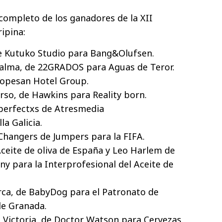
 completo de los ganadores de la XII
ipina:
de Kutuko Studio para Bang&Olufsen.
alma, de 22GRADOS para Aguas de Teror.
Lopesan Hotel Group.
rso, de Hawkins para Reality born.
perfectxs de Atresmedia
la Galicia.
hangers de Jumpers para la FIFA.
ceite de oliva de España y Leo Harlem de
y para la Interprofesional del Aceite de
orca, de BabyDog para el Patronato de
de Granada.
 Victoria, de Doctor Watson para Cervezas