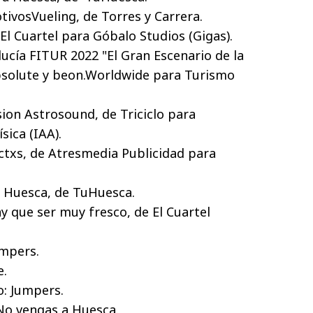
otivosVueling, de Torres y Carrera.
 El Cuartel para Góbalo Studios (Gigas).
ucía FITUR 2022 "El Gran Escenario de la
bsolute y beon.Worldwide para Turismo
ion Astrosound, de Triciclo para
sica (IAA).
txs, de Atresmedia Publicidad para
 Huesca, de TuHuesca.
y que ser muy fresco, de El Cuartel
e Jumpers.
Albacete.
el año: Jumpers.
ño: No vengas a Huesca.