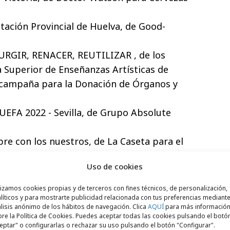
utación Provincial de Huelva, de Good-
SURGIR, RENACER, REUTILIZAR , de los
a Superior de Enseñanzas Artísticas de
 campaña para la Donación de Órganos y
UEFA 2022 - Sevilla, de Grupo Absolute
re con los nuestros, de La Caseta para el
Uso de cookies
i vida, de 22GRADOS para el Cabildo de
lizamos cookies propias y de terceros con fines técnicos, de personalización,
e mi vida, de 22GRADOS para el Cabildo de
líticos y para mostrarte publicidad relacionada con tus preferencias mediante
lisis anónimo de los hábitos de navegación. Clica
AQUÍ
para más informació
re la Política de Cookies. Puedes aceptar todas las cookies pulsando el botó
eptar" o configurarlas o rechazar su uso pulsando el botón "Configurar".
ame Changers, de Jumpers para la FIFA.