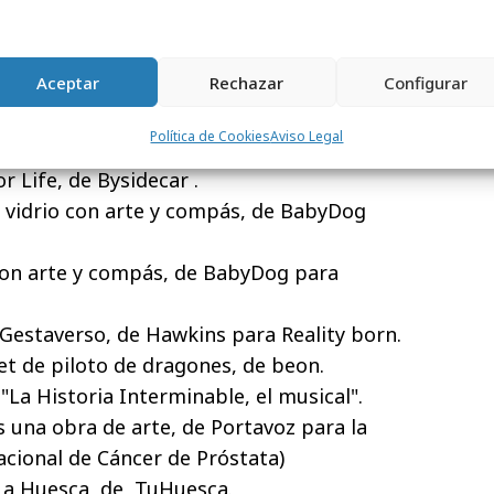
a: Dale #Unfollow al CiberBullying, de
ana Properties.
Aceptar
Rechazar
Configurar
l: Alergias, de Jumpers para Farmacia I+.
ate a tomate, de El Cuartel para Biosabor.
Política de Cookies
Aviso Legal
 de Jumpers para Superline.
or Life, de Bysidecar .
a vidrio con arte y compás, de BabyDog
 con arte y compás, de BabyDog para
Gestaverso, de Hawkins para Reality born.
net de piloto de dragones, de beon.
La Historia Interminable, el musical".
es una obra de arte, de Portavoz para la
cional de Cáncer de Próstata)
s a Huesca, de TuHuesca.