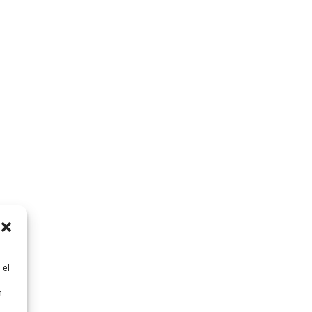
 el
n
n