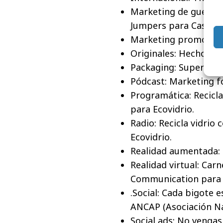
Marketing de guerrill
Jumpers para Castell
Marketing promociona
Originales: Hecho tom
Packaging: Superline,
Pódcast: Marketing f
Programática: Recicl
para Ecovidrio.
Radio: Recicla vidrio
Ecovidrio.
Realidad aumentada: 
Realidad virtual: Car
Communication para "
.Social: Cada bigote 
ANCAP (Asociación Na
Social ads: No venga