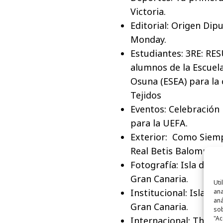
Victoria.
Editorial: Origen Dip
Monday.
Estudiantes: 3RE: RE
alumnos de la Escuel
Osuna (ESEA) para la
Tejidos
Eventos: Celebración 
para la UEFA.
Exterior: Como Siemp
Real Betis Balompié.
Fotografía: Isla de m
Gran Canaria.
Uti
Institucional: Isla d
ana
aná
Gran Canaria.
sob
"Ac
Internacional: The G