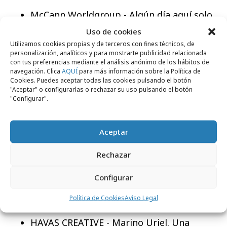
McCann Worldgroup - Algún día aquí solo
veremos deporte – Caixabank. Colaboran:
Uso de cookies
McCann Worldgroup (MRM) y McCann
Utilizamos cookies propias y de terceros con fines técnicos, de
personalización, analíticos y para mostrarte publicidad relacionada
Worldgroup (CRAFT).
con tus preferencias mediante el análisis anónimo de los hábitos de
Sra Rushmore - Campaña de Navidad
navegación. Clica
AQUÍ
para más información sobre la Política de
Cookies. Puedes aceptar todas las cookies pulsando el botón
Iberdrola Roque – Iberdrola. Colaboran:
"Aceptar" o configurarlas o rechazar su uso pulsando el botón
Zenith.
"Configurar".
Sra Rushmore - Spot campaña Volvo EX90
visión peatón – Volvo.
Aceptar
Telefónica - Gregarios – Telefónica.
Rechazar
Colabora: VML.
Configurar
Categoría DIGITAL
Política de Cookies
Aviso Legal
Ampe de oro:
HAVAS CREATIVE - Marino Uriel. Una