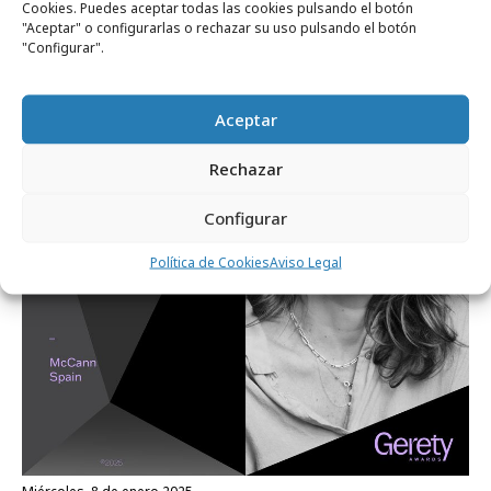
Cookies. Puedes aceptar todas las cookies pulsando el botón
miércoles, 11 de marzo 2026
"Aceptar" o configurarlas o rechazar su uso pulsando el botón
Los Gerety Awards anuncian su jurado
"Configurar".
ejecutivo global
Aceptar
Profesionales
Rechazar
Configurar
Política de Cookies
Aviso Legal