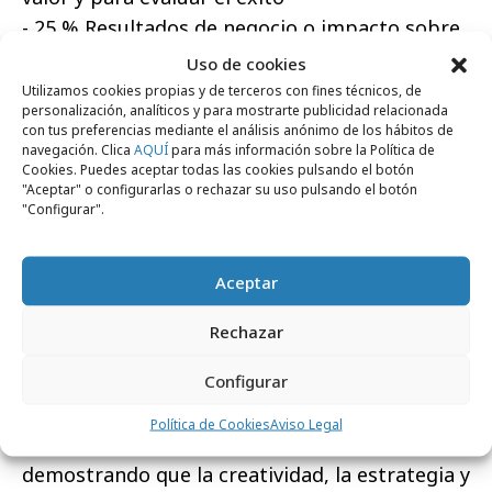
- 25 % Resultados de negocio o impacto sobre
variables conectadas con negocio: ventas,
Uso de cookies
cuota o margen, retorno de inversión,
Utilizamos cookies propias y de terceros con fines técnicos, de
personalización, analíticos y para mostrarte publicidad relacionada
incremento en la preferencia por la marca,
con tus preferencias mediante el análisis anónimo de los hábitos de
construcción de audiencias o mercados,
navegación. Clica
AQUÍ
para más información sobre la Política de
Cookies. Puedes aceptar todas las cookies pulsando el botón
optimización de presupuesto…
"Aceptar" o configurarlas o rechazar su uso pulsando el botón
- 10 % Dificultad del caso: competitividad del
"Configurar".
mercado, características del sector, madurez
del producto, dimensión internacional…
Aceptar
El jurado, presidido por Gemma Juncá,
Head of
Rechazar
Brand and Marketing
en Iberia, ha destacado la
Configurar
calidad y diversidad de los candidatos,
afirmando que &quot;estos finalistas
Política de Cookies
Aviso Legal
representan lo mejor del marketing nacional,
demostrando que la creatividad, la estrategia y