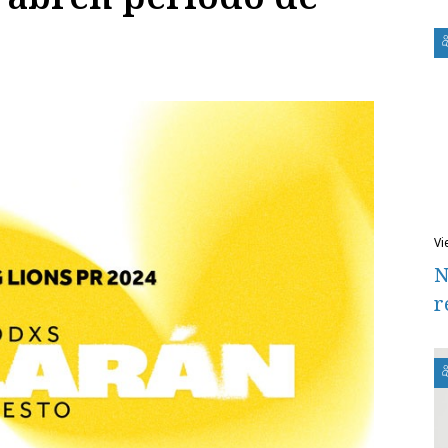
v
N
r