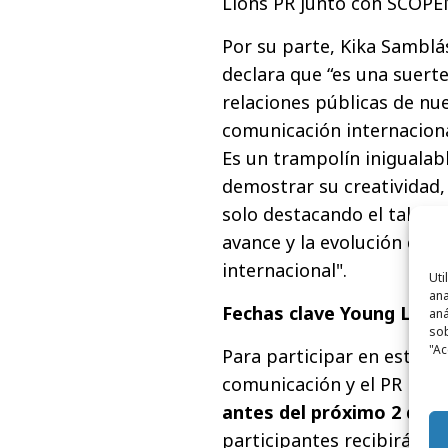
Lions PR junto con SCOPE
Por su parte, Kika Samblá
declara que “es una suerte
relaciones públicas de nu
comunicación internacion
Es un trampolín inigualab
demostrar su creatividad,
solo destacando el talent
avance y la evolución de l
internacional".
Uti
ana
Fechas clave Young Lion
aná
sob
"Ac
Para participar en esta co
comunicación y el PR han 
antes del próximo 2 de ab
participantes recibirán u