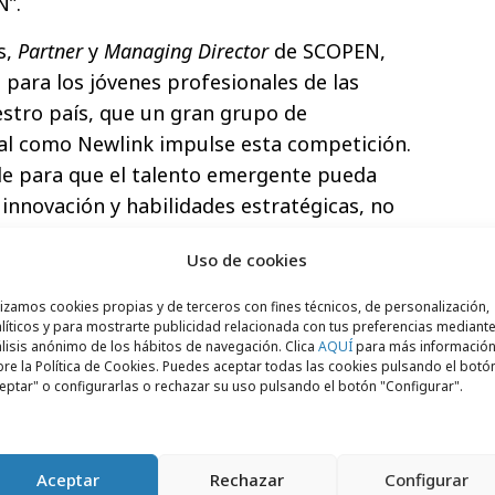
N”.
s,
Partner
y
Managing Director
de SCOPEN,
 para los jóvenes profesionales de las
estro país, que un gran grupo de
al como Newlink impulse esta competición.
le para que el talento emergente pueda
 innovación y habilidades estratégicas, no
o individual, sino también contribuyendo al
Uso de cookies
a comunicación estratégica a nivel
lizamos cookies propias y de terceros con fines técnicos, de personalización,
líticos y para mostrarte publicidad relacionada con tus preferencias mediante
s PR
lisis anónimo de los hábitos de navegación. Clica
AQUÍ
para más informació
re la Política de Cookies. Puedes aceptar todas las cookies pulsando el botó
eptar" o configurarlas o rechazar su uso pulsando el botón "Configurar".
mpetición los jóvenes profesionales de la
de inscribirse en equipos de dos personas
ril.
Pocos días después, el 7 de abril, los
Aceptar
Rechazar
Configurar
n
briefing
y, en 48h, tendrán que crear una