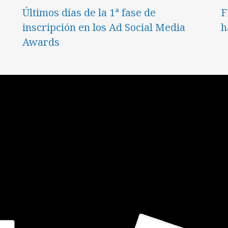
Últimos días de la 1ª fase de
F
inscripción en los Ad Social Media
h
Awards