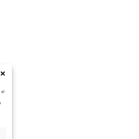
 el
n
n