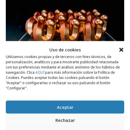
Uso de cookies
Utilizamos cookies propias y de terceros con fines técnicos, de
viernes, 17 de julio 2026
personalización, analíticos y para mostrarte publicidad relacionada
con tus preferencias mediante el análisis anónimo de los hábitos de
Últimos días del descuento por inscripción
navegación. Clica
AQUÍ
para más información sobre la Política de
Cookies. Puedes aceptar todas las cookies pulsando el botón
en los Premios Inspirational
"Aceptar" o configurarlas o rechazar su uso pulsando el botón
"Configurar".
Formación y estudios
Aceptar
Rechazar