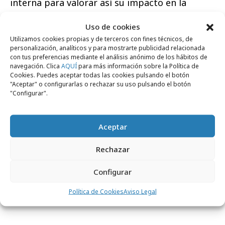
interna para valorar así su impacto en la
organización.
Uso de cookies
Los Premios a las Mejores Prácticas en
Utilizamos cookies propias y de terceros con fines técnicos, de
personalización, analíticos y para mostrarte publicidad relacionada
Comunicación Interna se convocan con una
con tus preferencias mediante el análisis anónimo de los hábitos de
periodicidad anual desde el 2009 con el
navegación. Clica
AQUÍ
para más información sobre la Política de
Cookies. Puedes aceptar todas las cookies pulsando el botón
objetivo de identificar y reconocer aquellas
"Aceptar" o configurarlas o rechazar su uso pulsando el botón
prácticas que, en el contexto de cambio que
"Configurar".
viven las organizaciones, marcan tendencia en
comunicación Interna y en la gestión de
Aceptar
personas por su innovación, impacto y
Rechazar
excelencia en las diferentes categorías.
Configurar
Política de Cookies
Aviso Legal