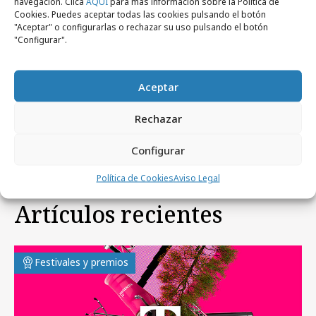
navegación. Clica
AQUÍ
para más información sobre la Política de
Cookies. Puedes aceptar todas las cookies pulsando el botón
"Aceptar" o configurarlas o rechazar su uso pulsando el botón
"Configurar".
Aceptar
jueves, 2 de junio 2016
El Sol cierra su período más internacional
Rechazar
Configurar
Política de Cookies
Aviso Legal
Artículos recientes
Festivales y premios